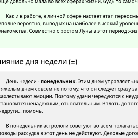
еще довольно мала во всех сферах жизни, будь то самоч
Как и в работе, в личной сфере настает этап перео
вполне вероятно, вывод их на наиболее высокий уровен
знакомства. Совместно с ростом Луны в этот период жиз
лияние дня недели (±)
День недели -
понедельник
. Этим днем управляет «н
тяжелым днем совсем не потому, что он следует сразу з
захлестывают эмоции. Поэтому удачи чередуются с неуда
становится ненадежным, относительным. Вплоть до того,
недруги... помочь.
В понедельник астрологи советуют во всем полагатьс
доводы рассудка в этот день не действуют. Деловые дого