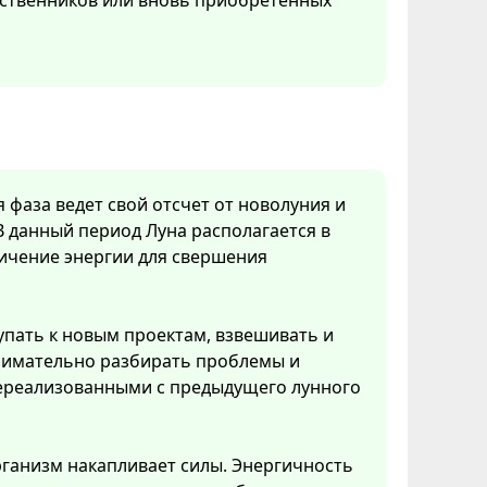
дственников или вновь приобретенных
я фаза ведет свой отсчет от новолуния и
В данный период Луна располагается в
личение энергии для свершения
упать к новым проектам, взвешивать и
нимательно разбирать проблемы и
 нереализованными с предыдущего лунного
рганизм накапливает силы. Энергичность