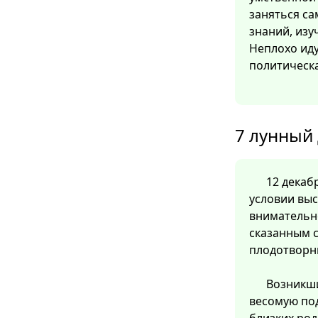
заняться с
знаний, изу
Неплохо иду
политическа
7 лунный 
12 декабр
условии вы
внимательн
сказанным с
плодотворн
Возникши
весомую по