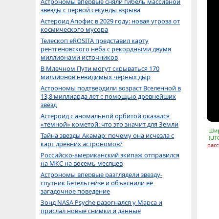
Астрономы впервые сняли гибель массивной
звезды с первой секунды взрыва
Астероид Апофис в 2029 году: новая угроза от
космического мусора
Телескоп eROSITA представил карту
рентгеновского неба с рекордными двумя
миллионами источников
В Млечном Пути могут скрываться 170
миллионов невидимых черных дыр
Астрономы подтвердили возраст Вселенной в
13,8 миллиарда лет с помощью древнейших
звёзд
Астероид с аномальной орбитой оказался
«темной» кометой: что это значит для Земли
Шир
Тайна звезды Акамар: почему она исчезла с
(UT
карт древних астрономов?
расс
Российско-американский экипаж отправился
на МКС на восемь месяцев
Астрономы впервые разглядели звезду-
спутник Бетельгейзе и объяснили её
загадочное поведение
Зонд NASA Psyche разогнался у Марса и
прислал новые снимки и данные