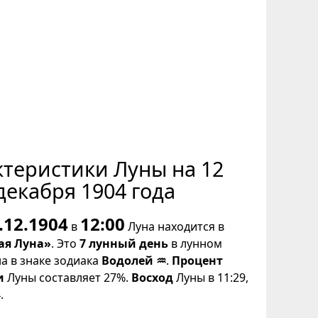
ктеристики Луны на 12
декабря 1904 года
.12.1904
12:00
в
Луна находится в
ая Луна»
. Это
7 лунный день
в лунном
на в знаке зодиака
Водолей ♒
.
Процент
и
Луны составляет 27%.
Восход
Луны в 11:29,
.