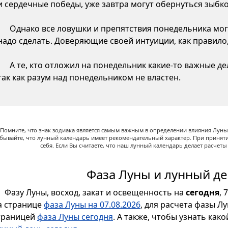
и сердечные победы, уже завтра могут обернуться зыб
Однако все ловушки и препятствия понедельника могу
надо сделать. Доверяющие своей интуиции, как правило,
А те, кто отложил на понедельник какие-то важные д
так как разум над понедельником не властен.
Помните, что знак зодиака является самым важным в определении влияния Луны,
абывайте, что лунный календарь имеет рекомендательный характер. При принят
себя. Если Вы считаете, что наш лунный календарь делает расчет
Фаза Луны и лунный де
Фазу Луны, восход, закат и освещенность на
сегодня
, 
а странице
фаза Луны на 07.08.2026
, для расчета фазы Л
траницей
фаза Луны сегодня
. А также, чтобы узнать как