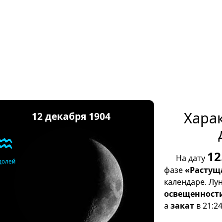
Хара
12 декабря 1904
♒
12
На дату
долей
фазе
«Растущ
календаре. Лу
освещенност
а
закат
в 21:24