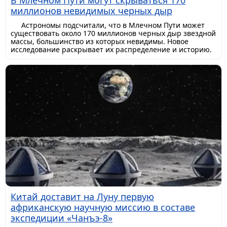
В Млечном Пути могут скрываться 170
миллионов невидимых черных дыр
Астрономы подсчитали, что в Млечном Пути может
существовать около 170 миллионов черных дыр звездной
массы, большинство из которых невидимы. Новое
исследование раскрывает их распределение и историю.
Китай доставит на Луну первую
африканскую научную миссию в составе
экспедиции «Чанъэ-8»