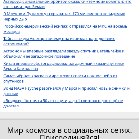
Астероид с аномальной орбитой оказался «темной» кометой: что
это значит для Земли
В Млечном Пути могут скрываться 170 миллионов невидимых
черных дыр
Российско-американский экипаж отправился на МКС на восемь
месяцев
Тайна звезды Акамар: почему она исчезла с карт древних
астрономов?
Астрономы впервые разглядели звезду-спутник Бетельгейзе и
объяснили её загадочное поведение
Китай впервые сфотографировал загадочный «квазиспутник»
Земли Камоалева
Самая чёрная краска в мире может спасти ночное небо от
спутников
Зонд NASA Psyche разогнался у Марса и прислал новые снимки и
данные
«Вояджер-1»: почти 50 лет в пути, а до 1 светового дня ещё не
долетел
Мир космоса в социальных сетях.
Присоединяйся!