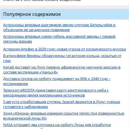
Популярное содержимое
Астрономы впервые разглядели звезду-спутник Бетельгейзе и
объяснили её загадочное поведение
Астрономы впервые сняли гибель массивной звезды с первой
секунды взрыва
Астероид Апофис в 2029 году: новая угроза от космического мусора
В атмосфере Венеры обнаружены гигантские кольца, скрытые от
глаз
Китай доставит на Луну первую африканскую научную миссию в
составе экспедиции «Чанъэ-8»
Доставка грузов на орбиту подешевеет на 90% к 2040 году –
исследование
Телескоп eROSITA представил карту рентгеновского неба с
рекордными двумя миллионами источников
5 августа отработавшая ступень SpaceX врежется в Луну: учёные
готовятся к наблюдению
Зонд «Юнона» впервые измерил скрытое тепло под поверхностью
вулканической луны Ио
NASA отправит два спутника на орбиту Луны для отработки