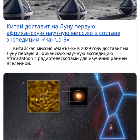
Китай доставит на Луну первую
африканскую научную миссию в составе
экспедиции «Чанъэ-8»
Китайская миссия «Чанъэ-8» в 2029 году доставит на
Луну первую африканскую научную экспедицию
Africa2Moon с радиотелескопами для изучения ранней
Вселенной.