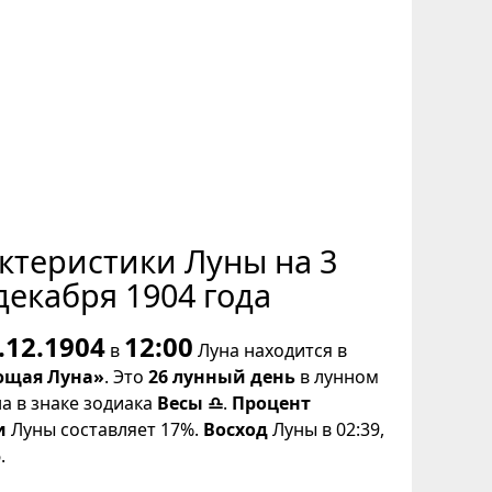
ктеристики Луны на 3
декабря 1904 года
.12.1904
12:00
в
Луна находится в
щая Луна»
. Это
26 лунный день
в лунном
на в знаке зодиака
Весы ♎
.
Процент
и
Луны составляет 17%.
Восход
Луны в 02:39,
.