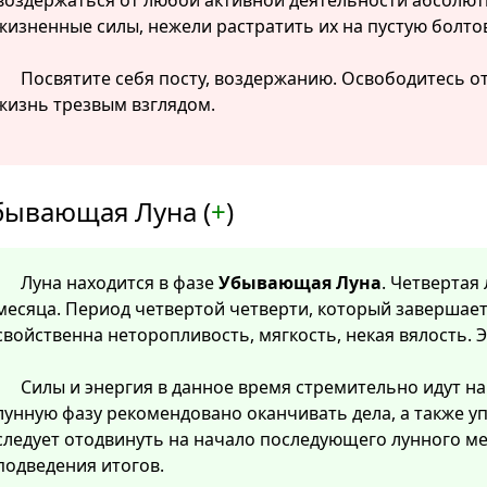
воздержаться от любой активной деятельности абсолютн
жизненные силы, нежели растратить их на пустую болто
Посвятите себя посту, воздержанию. Освободитесь о
жизнь трезвым взглядом.
бывающая Луна (
+
)
Луна находится в фазе
Убывающая Луна
. Четвертая
месяца. Период четвертой четверти, который завершает
свойственна неторопливость, мягкость, некая вялость. 
Силы и энергия в данное время стремительно идут на 
лунную фазу рекомендовано оканчивать дела, а также у
следует отодвинуть на начало последующего лунного м
подведения итогов.