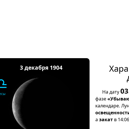
Хара
3 декабря 1904
♎
03
На дату
есы
фазе
«Убываю
календаре. Лу
освещенност
а
закат
в 14:06