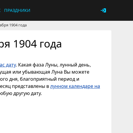
К
ПРАЗДНИКИ
абря 1904 года
ря 1904 года
с дату
. Какая фаза Луны, лунный день,
астущая или убывающая Луна Вы можете
ного дня, благоприятный период и
месяц представлены в
лунном календаре на
любую другую дату.