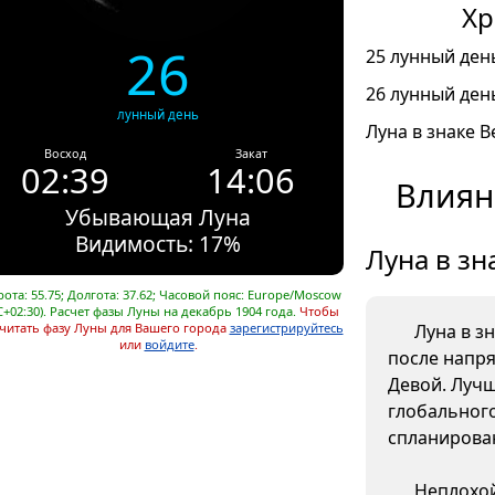
Хр
26
25 лунный день
26 лунный день
лунный день
Луна в знаке В
Восход
Закат
02:39
14:06
Влиян
Убывающая Луна
Видимость: 17%
Луна в зн
ота: 55.75; Долгота: 37.62; Часовой пояс: Europe/Moscow
C+02:30). Расчет фазы Луны на декабрь 1904 года.
Чтобы
читать фазу Луны для Вашего города
зарегистрируйтесь
Луна в з
или
войдите
.
после напр
Девой. Лучш
глобального
спланирова
Неплохой