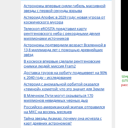
Астрономы впервые сняли гибель массивной
звезды с первой секунды взрыва
Астероид Апофис в 2029 году: новая угроза от
космического мусора
Телескоп eROSITA представил карту
рентгеновского неба с рекордными двумя
миллионами источников
Астрономы подтвердили возраст Вселенной в
13,8 миллиарда лет с помощью древнейших
звёзд
В космосе впервые сделали рентгеновские
снимки людей: миссия Fram2
Доставка грузов на орбиту подешевеет на 90%
Шир
к 2040 году – исследование
(UT
Астероид с аномальной орбитой оказался
расс
«темной» кометой: что это значит для Земли
В Млечном Пути могут скрываться 170
миллионов невидимых черных дыр
Российско-американский экипаж отправился
на МКС на восемь месяцев
Тайна звезды Акамар: почему она исчезла с
карт древних астрономов?