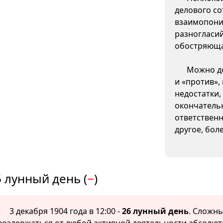
делового со
взаимопони
разногласи
обостряюща
Можно до
и «против»,
недостатки,
окончатель
ответственн
другое, бол
 лунный день (
−
)
3 декабря 1904 года в 12:00 -
26 лунный день
. Сложны