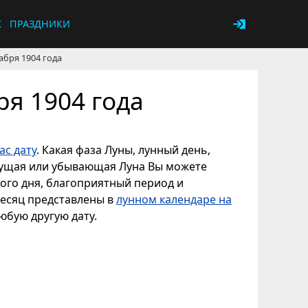
К
ПРАЗДНИКИ
абря 1904 года
ря 1904 года
с дату
. Какая фаза Луны, лунный день,
астущая или убывающая Луна Вы можете
ного дня, благоприятный период и
месяц представлены в
лунном календаре на
любую другую дату.