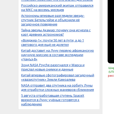
Российско-американский экипаж отправился
на МКС на восемь месяцев
Астрономы впервые разглядели звезду-
спутник Бетельгейзе и объяснили её
загадочное поведение
Тайна звезды Акамар: почему она исчезла с
карт древних астрономов?
«Вояджер-1»: почти 50 лет в пути, а до 1
светового дня ещё не долетел
Китай доставит на Луну первую африканскую
научную миссию в составе экспедиции
«Чанъэ-8»
Зонд NASA Psyche разогнался у Марса и
Шир
прислал новые снимки и данные
(UT
Китай впервые сфотографировал загадочный
расс
«квазиспутник» Земли Камоалева
NASA отправит два спутника на орбиту Луны
для отработки сложных маневров сближения
5 августа отработавшая ступень SpaceX
врежется в Луну: учёные готовятся к
наблюдению