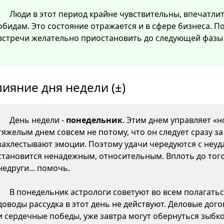
Люди в этот период крайне чувствительны, впечатли
обидам. Это состояние отражается и в сфере бизнеса. 
встречи желательно приостановить до следующей фазы 
лияние дня недели (±)
День недели -
понедельник
. Этим днем управляет «н
тяжелым днем совсем не потому, что он следует сразу з
захлестывают эмоции. Поэтому удачи чередуются с неуда
становится ненадежным, относительным. Вплоть до того,
недруги... помочь.
В понедельник астрологи советуют во всем полагатьс
доводы рассудка в этот день не действуют. Деловые дого
и сердечные победы, уже завтра могут обернуться зыб