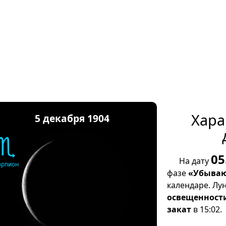
Хара
5 декабря 1904
♏
05
На дату
орпион
фазе
«Убываю
календаре. Лу
освещенност
закат
в 15:02.