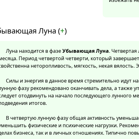
избежать н
бывающая Луна (
+
)
Луна находится в фазе
Убывающая Луна
. Четвертая
месяца. Период четвертой четверти, который завершает
свойственна неторопливость, мягкость, некая вялость. 
Силы и энергия в данное время стремительно идут на 
лунную фазу рекомендовано оканчивать дела, а также у
следует отодвинуть на начало последующего лунного м
подведения итогов.
В четвертую лунную фазу общая активность уменьша
уменьшить физические и психические нагрузки. Рекомен
делах бизнеса, так и в личных отношениях. Типично пов