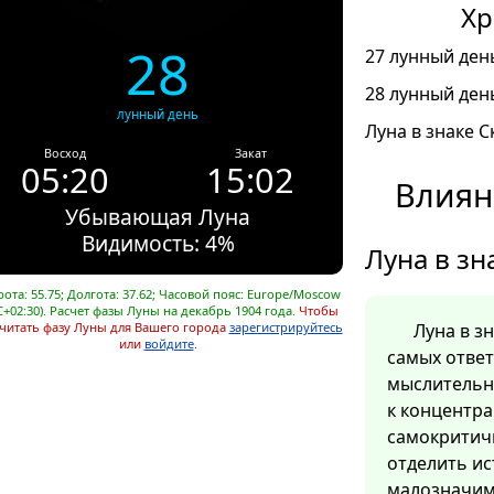
Хр
28
27 лунный день
28 лунный день
лунный день
Луна в знаке С
Восход
Закат
05:20
15:02
Влиян
Убывающая Луна
Видимость: 4%
Луна в зн
ота: 55.75; Долгота: 37.62; Часовой пояс: Europe/Moscow
C+02:30). Расчет фазы Луны на декабрь 1904 года.
Чтобы
читать фазу Луны для Вашего города
зарегистрируйтесь
Луна в з
или
войдите
.
самых отве
мыслительн
к концентра
самокритич
отделить ис
малозначим