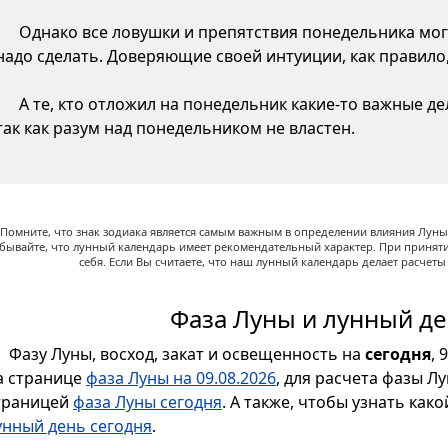
Однако все ловушки и препятствия понедельника могу
надо сделать. Доверяющие своей интуиции, как правило,
А те, кто отложил на понедельник какие-то важные д
так как разум над понедельником не властен.
Помните, что знак зодиака является самым важным в определении влияния Луны,
абывайте, что лунный календарь имеет рекомендательный характер. При принят
себя. Если Вы считаете, что наш лунный календарь делает расчет
Фаза Луны и лунный де
Фазу Луны, восход, закат и освещенность на
сегодня
, 
а странице
фаза Луны на 09.08.2026
, для расчета фазы Л
траницей
фаза Луны сегодня
. А также, чтобы узнать как
унный день сегодня
.