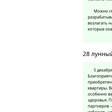
Можно см
разрабатыв
возлагать н
которые ок
28 лунный
5 декабря
Благоприятн
приобретен
квартиры. 
особенно ва
здоровья. П
партнеров —