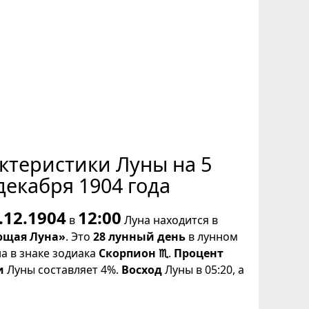
ктеристики Луны на 5
декабря 1904 года
.12.1904
12:00
в
Луна находится в
щая Луна»
. Это
28 лунный день
в лунном
на в знаке зодиака
Скорпион ♏
.
Процент
и
Луны составляет 4%.
Восход
Луны в 05:20, а