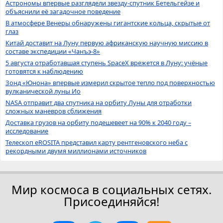
Астрономы впервые разглядели звезду-спутник Бетельгейзе и
объяснили её загадочное поведение
В атмосфере Венеры обнаружены гигантские кольца, скрытые от
глаз
Китай доставит на Луну первую африканскую научную миссию в
составе экспедиции «Чанъэ-8»
5 августа отработавшая ступень SpaceX врежется в Луну: учёные
готовятся к наблюдению
Зонд «Юнона» впервые измерил скрытое тепло под поверхностью
вулканической луны Ио
NASA отправит два спутника на орбиту Луны для отработки
сложных маневров сближения
Доставка грузов на орбиту подешевеет на 90% к 2040 году –
исследование
Телескоп eROSITA представил карту рентгеновского неба с
рекордными двумя миллионами источников
Мир космоса в социальных сетях.
Присоединяйся!