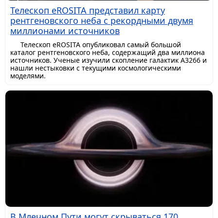
Телескоп eROSITA представил карту
рентгеновского неба с рекордными двумя
миллионами источников
Телескоп eROSITA опубликовал самый большой
каталог рентгеновского неба, содержащий два миллиона
источников. Ученые изучили скопление галактик A3266 и
нашли нестыковки с текущими космологическими
моделями.
В Млечном Пути могут скрываться 170