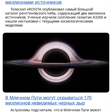
миллионами источников
Телескоп eROSITA опубликовал самый большой
каталог рентгеновского неба, содержащий два миллиона
источников. Ученые изучили скопление галактик A3266 и
нашли нестыковки с текущими космологическими
моделями.
В Млечном Пути могут скрываться 170
миллионов невидимых черных дыр
Астрономы подсчитали, что в Млечном Пути может