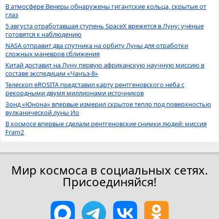
В атмосфере Венеры обнаружены гигантские кольца, скрытые от
глаз
5 августа отработавшая ступень SpaceX врежется в Луну: учёные
готовятся к наблюдению
NASA отправит два спутника на орбиту Луны для отработки
сложных маневров сближения
Китай доставит на Луну первую африканскую научную миссию в
составе экспедиции «Чанъэ-8»
Телескоп eROSITA представил карту рентгеновского неба с
рекордными двумя миллионами источников
Зонд «Юнона» впервые измерил скрытое тепло под поверхностью
вулканической луны Ио
В космосе впервые сделали рентгеновские снимки людей: миссия
Fram2
Мир космоса в социальных сетях.
Присоединяйся!