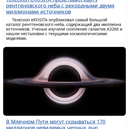
рентгеновского неба с рекордными двумя
миллионами источников
Телескоп eROSITA опубликовал самый большой
каталог рентгеновского неба, содержащий два миллиона
источников. Ученые изучили скопление галактик A3266 и
нашли нестыковки с текущими космологическими
моделями.
В Млечном Пути могут скрываться 170
миллионов невидимых черных дыр