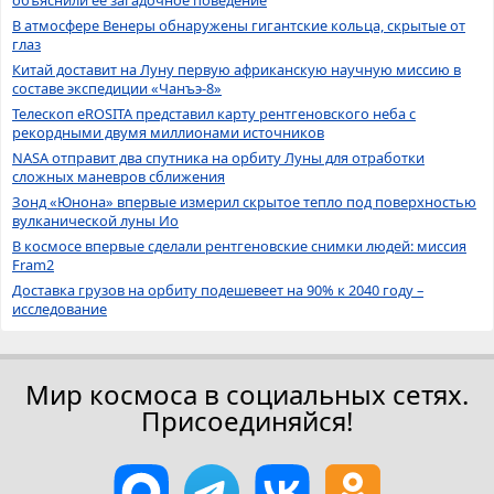
В атмосфере Венеры обнаружены гигантские кольца, скрытые от
глаз
Китай доставит на Луну первую африканскую научную миссию в
составе экспедиции «Чанъэ-8»
Телескоп eROSITA представил карту рентгеновского неба с
рекордными двумя миллионами источников
NASA отправит два спутника на орбиту Луны для отработки
сложных маневров сближения
Зонд «Юнона» впервые измерил скрытое тепло под поверхностью
вулканической луны Ио
В космосе впервые сделали рентгеновские снимки людей: миссия
Fram2
Доставка грузов на орбиту подешевеет на 90% к 2040 году –
исследование
Мир космоса в социальных сетях.
Присоединяйся!