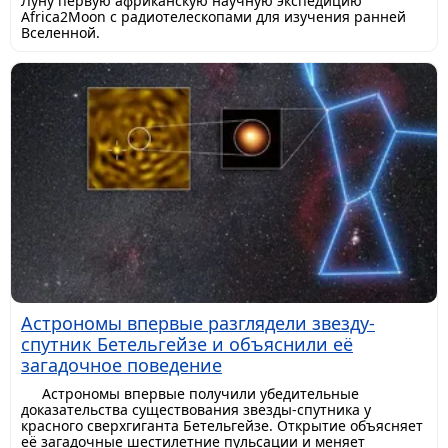
Луну первую африканскую научную экспедицию
Africa2Moon с радиотелескопами для изучения ранней
Вселенной.
Астрономы впервые разглядели звезду-
спутник Бетельгейзе и объяснили её
загадочное поведение
Астрономы впервые получили убедительные
доказательства существования звезды-спутника у
красного сверхгиганта Бетельгейзе. Открытие объясняет
её загадочные шестилетние пульсации и меняет