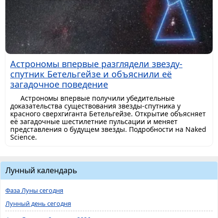
Астрономы впервые разглядели звезду-
спутник Бетельгейзе и объяснили её
загадочное поведение
Астрономы впервые получили убедительные
доказательства существования звезды-спутника у
красного сверхгиганта Бетельгейзе. Открытие объясняет
её загадочные шестилетние пульсации и меняет
представления о будущем звезды. Подробности на Naked
Science.
Лунный календарь
Фаза Луны сегодня
Лунный день сегодня