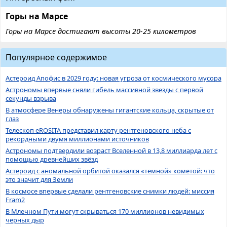
Горы на Марсе
Горы на Марсе достигают высоты 20-25 километров
Популярное содержимое
Астероид Апофис в 2029 году: новая угроза от космического мусора
Астрономы впервые сняли гибель массивной звезды с первой
секунды взрыва
В атмосфере Венеры обнаружены гигантские кольца, скрытые от
глаз
Телескоп eROSITA представил карту рентгеновского неба с
рекордными двумя миллионами источников
Астрономы подтвердили возраст Вселенной в 13,8 миллиарда лет с
помощью древнейших звёзд
Астероид с аномальной орбитой оказался «темной» кометой: что
это значит для Земли
В космосе впервые сделали рентгеновские снимки людей: миссия
Fram2
В Млечном Пути могут скрываться 170 миллионов невидимых
черных дыр