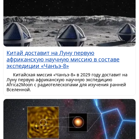
Китай доставит на Луну первую
африканскую научную миссию в составе
экспедиции «Чанъэ-8»
Китайская миссия «Чанъэ-8» в 2029 году доставит на
Луну первую африканскую научную экспедицию
Africa2Moon с радиотелескопами для изучения ранней
Вселенной.