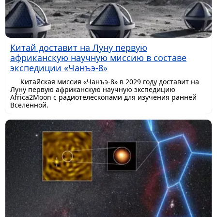
Китай доставит на Луну первую
африканскую научную миссию в составе
экспедиции «Чанъэ-8»
Китайская миссия «Чанъэ-8» в 2029 году доставит на
Луну первую африканскую научную экспедицию
Africa2Moon с радиотелескопами для изучения ранней
Вселенной.