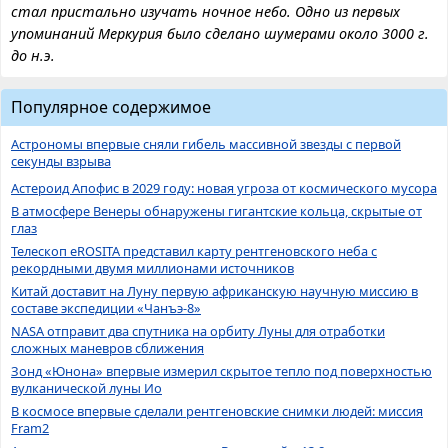
стал пристально изучать ночное небо. Одно из первых
упоминаний Меркурия было сделано шумерами около 3000 г.
до н.э.
Популярное содержимое
Астрономы впервые сняли гибель массивной звезды с первой
секунды взрыва
Астероид Апофис в 2029 году: новая угроза от космического мусора
В атмосфере Венеры обнаружены гигантские кольца, скрытые от
глаз
Телескоп eROSITA представил карту рентгеновского неба с
рекордными двумя миллионами источников
Китай доставит на Луну первую африканскую научную миссию в
составе экспедиции «Чанъэ-8»
NASA отправит два спутника на орбиту Луны для отработки
сложных маневров сближения
Зонд «Юнона» впервые измерил скрытое тепло под поверхностью
вулканической луны Ио
В космосе впервые сделали рентгеновские снимки людей: миссия
Fram2