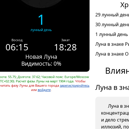
Хр
1
29 лунный день
30 лунный день
лунный день
1 лунный день 
Восход
Закат
06:15
18:28
Луна в знаке Р
Луна в знаке О
Новая Луна
Видимость: 0%
Влиян
ота: 55.75; Долгота: 37.62; Часовой пояс: Europe/Moscow
UTC+02:30). Расчет фазы Луны на март 1904 года.
Чтобы
Луна в зн
читать фазу Луны для Вашего города
зарегистрируйтесь
или
войдите
.
Луна в з
концентрац
и дело стре
иллюзий, п