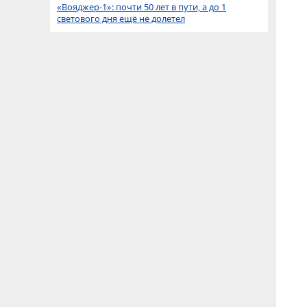
«Вояджер-1»: почти 50 лет в пути, а до 1
светового дня ещё не долетел