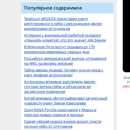
Популярное содержимое
Телескоп eROSITA представил карту
рентгеновского неба с рекордными двумя
миллионами источников
Астероид с аномальной орбитой оказался
«темной» кометой: что это значит для Земли
В Млечном Пути могут скрываться 170
миллионов невидимых черных дыр
Российско-американский экипаж отправился
на МКС на восемь месяцев
Тайна звезды Акамар: почему она исчезла с
карт древних астрономов?
Шир
Астрономы впервые разглядели звезду-
(
спутник Бетельгейзе и объяснили её
расс
загадочное поведение
Китай впервые сфотографировал загадочный
«квазиспутник» Земли Камоалева
Зонд NASA Psyche разогнался у Марса и
прислал новые снимки и данные
Самая чёрная краска в мире может спасти
ночное небо от спутников