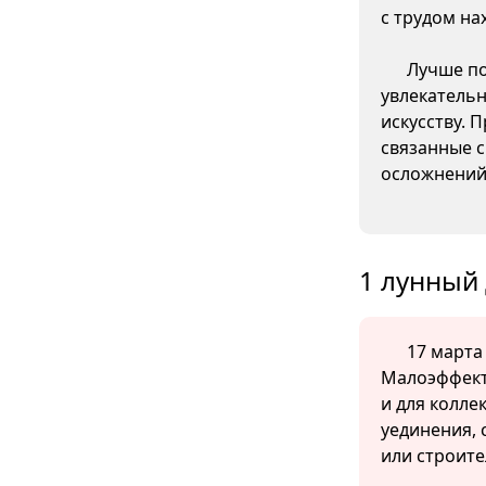
с трудом на
Лучше по
увлекательн
искусству. 
связанные с
осложнений
1 лунный 
17 марта 
Малоэффекти
и для колле
уединения, 
или строите