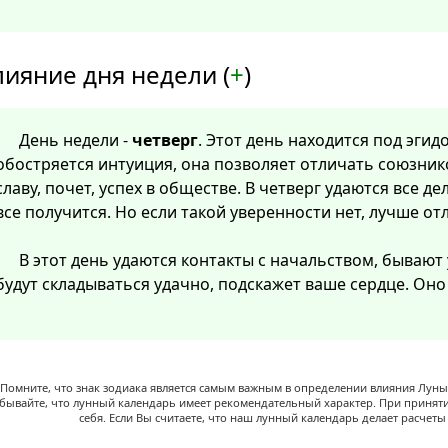
лияние дня недели (
+
)
День недели -
четверг
. Этот день находится под эгид
обостряется интуиция, она позволяет отличать союзнико
славу, почет, успех в обществе. В четверг удаются все дел
все получится. Но если такой уверенности нет, лучше от
В этот день удаются контакты с начальством, бывают
будут складываться удачно, подскажет ваше сердце. Он
Помните, что знак зодиака является самым важным в определении влияния Луны,
абывайте, что лунный календарь имеет рекомендательный характер. При принят
себя. Если Вы считаете, что наш лунный календарь делает расчет