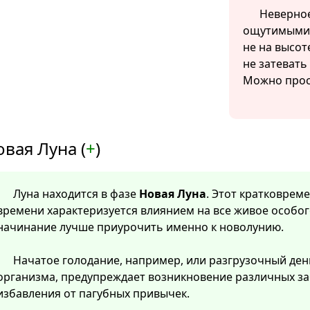
Неверное
ощутимыми 
не на высот
не затевать
Можно прос
вая Луна (
+
)
Луна находится в фазе
Новая Луна
. Этот кратковре
времени характеризуется влиянием на все живое особог
начинание лучше приурочить именно к новолунию.
Начатое голодание, например, или разгрузочный ден
организма, предупреждает возникновение различных за
избавления от пагубных привычек.