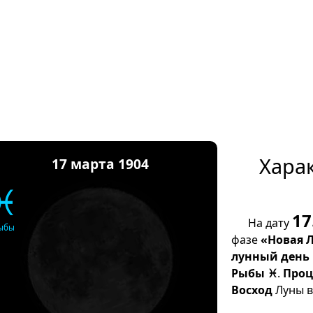
Хара
17 марта 1904
♓
17
На дату
ыбы
фазе
«Новая 
лунный день
Рыбы ♓
.
Проц
Восход
Луны в 