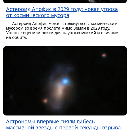
Астероид Апофис в 2029 году: новая угроза
от космического мусора
Астероид Апофис может столкнуться с космическим
мусором во время пролета мимо Земли в 2029 году.
Ученые оценили риски для научных миссий и влияние
на орбиту.
Астрономы впервые сняли гибель
массивной звезды с первой секунды взрыва