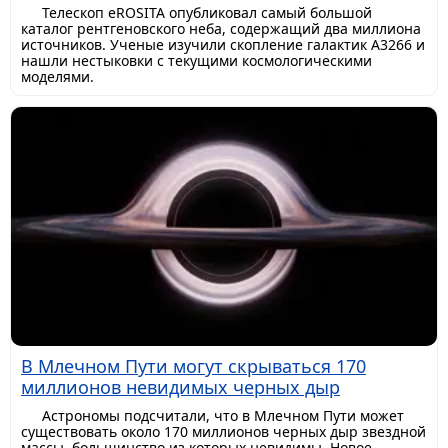
Телескоп eROSITA опубликовал самый большой
каталог рентгеновского неба, содержащий два миллиона
источников. Ученые изучили скопление галактик A3266 и
нашли нестыковки с текущими космологическими
моделями.
В Млечном Пути могут скрываться 170
миллионов невидимых черных дыр
Астрономы подсчитали, что в Млечном Пути может
существовать около 170 миллионов черных дыр звездной
массы, большинство из которых невидимы. Новое