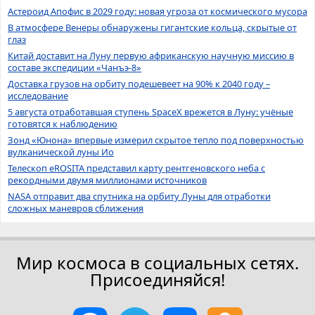
Астероид Апофис в 2029 году: новая угроза от космического мусора
В атмосфере Венеры обнаружены гигантские кольца, скрытые от
глаз
Китай доставит на Луну первую африканскую научную миссию в
составе экспедиции «Чанъэ-8»
Доставка грузов на орбиту подешевеет на 90% к 2040 году –
исследование
5 августа отработавшая ступень SpaceX врежется в Луну: учёные
готовятся к наблюдению
Зонд «Юнона» впервые измерил скрытое тепло под поверхностью
вулканической луны Ио
Телескоп eROSITA представил карту рентгеновского неба с
рекордными двумя миллионами источников
NASA отправит два спутника на орбиту Луны для отработки
сложных маневров сближения
Мир космоса в социальных сетях.
Присоединяйся!