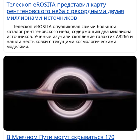
Телескоп eROSITA представил карту
рентгеновского неба с рекордными двумя
миллионами источников
Телескоп eROSITA опубликовал самый большой
каталог рентгеновского неба, содержащий два миллиона
источников. Ученые изучили скопление галактик A3266 и
нашли нестыковки с текущими космологическими
моделями.
В Млечном Пути могут скрываться 170