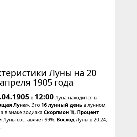
ктеристики Луны на 20
апреля 1905 года
.04.1905
12:00
в
Луна находится в
щая Луна»
. Это
16 лунный день
в лунном
на в знаке зодиака
Скорпион ♏
.
Процент
и
Луны составляет 99%.
Восход
Луны в 20:24,
.