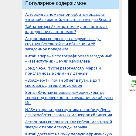
Популярное содержимое
Астероид с аномальной орбитой оказался
«темной» кометой: что это значит для Земли
Тайна звезды Акамар: почему она исчезла с
карт древних астрономов?
Астрономы впервые разглядели звезду-
спутник Бетельгейзе и объяснили её
загадочное поведение
Китай впервые сфотографировал загадочный
«квазиспутник» Земли Камоалева
Зонд NASA Psyche разогнался у Марса и
прислал новые снимки и данные
«Вояджер-1»: почти 50 лет в пути, а до 1
Шир
светового дня ещё не долетел
(UT
расс
Зонд «Юнона» впервые измерил скрытое
тепло под поверхностью вулканической луны
Ио
NASA отправит два спутника на орбиту Луны
для отработки сложных маневров сближения
Астрономы впервые сняли гибель массивной
звезды с первой секунды взрыва
Китай доставит на Луну первую африканскую