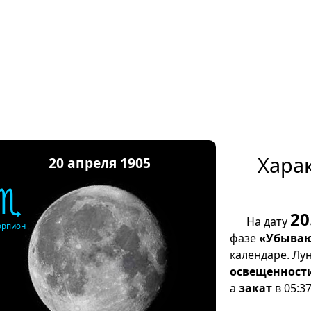
Хара
20 апреля 1905
♏
20
На дату
орпион
фазе
«Убываю
календаре. Лу
освещенност
а
закат
в 05:37