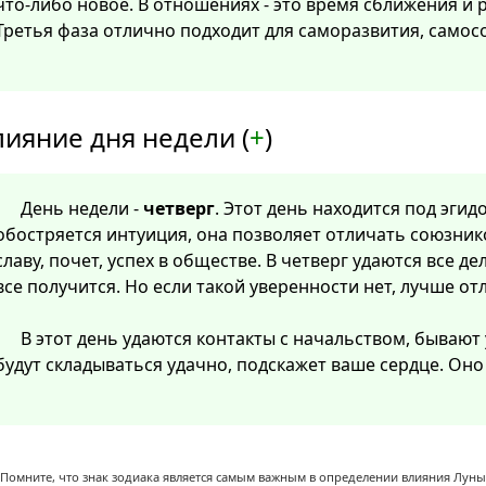
что-либо новое. В отношениях - это время сближения и
Третья фаза отлично подходит для саморазвития, самос
лияние дня недели (
+
)
День недели -
четверг
. Этот день находится под эгид
обостряется интуиция, она позволяет отличать союзнико
славу, почет, успех в обществе. В четверг удаются все дел
все получится. Но если такой уверенности нет, лучше от
В этот день удаются контакты с начальством, бывают
будут складываться удачно, подскажет ваше сердце. Он
Помните, что знак зодиака является самым важным в определении влияния Луны,