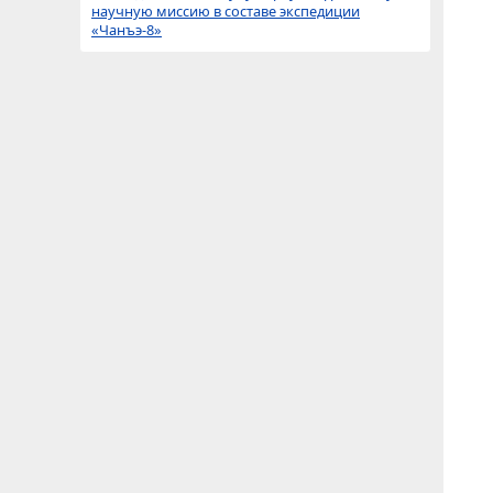
научную миссию в составе экспедиции
«Чанъэ-8»