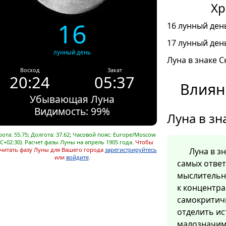
Хр
16
16 лунный день
17 лунный день
лунный день
Луна в знаке С
Восход
Закат
20:24
05:37
Влиян
Убывающая Луна
Видимость: 99%
Луна в зн
ота: 55.75; Долгота: 37.62; Часовой пояс: Europe/Moscow
C+02:30). Расчет фазы Луны на апрель 1905 года.
Чтобы
читать фазу Луны для Вашего города
зарегистрируйтесь
Луна в з
или
войдите
.
самых отве
мыслительн
к концентра
самокритич
отделить ис
малозначим