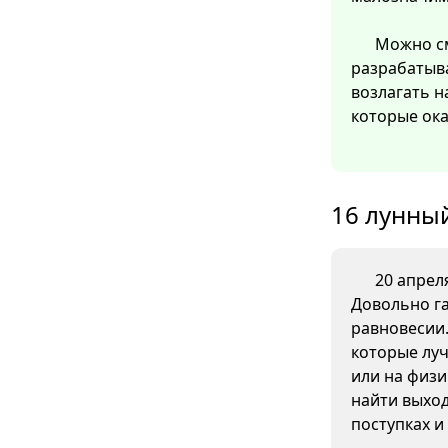
Можно см
разрабатыв
возлагать н
которые ок
16 лунный
20 апреля
Довольно га
равновесии
которые луч
или на физи
найти выход
поступках и