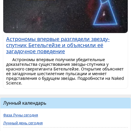
Астрономы впервые разглядели звезду-
спутник Бетельгейзе и объяснили её
загадочное поведение
Астрономы впервые получили убедительные
доказательства существования звезды-спутника у
красного сверхгиганта Бетельгейзе. Открытие объясняет
её загадочные шестилетние пульсации и меняет
представления о будущем звезды. Подробности на Naked
Science.
Лунный календарь
Фаза Луны сегодня
Лунный день сегодня