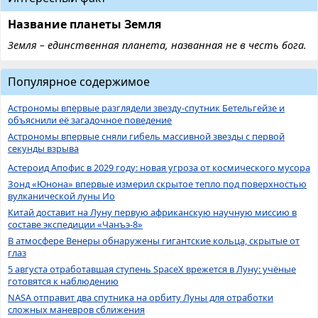
Название планеты Земля
Земля – единственная планета, названная не в честь бога.
Популярное содержимое
Астрономы впервые разглядели звезду-спутник Бетельгейзе и
объяснили её загадочное поведение
Астрономы впервые сняли гибель массивной звезды с первой
секунды взрыва
Астероид Апофис в 2029 году: новая угроза от космического мусора
Зонд «Юнона» впервые измерил скрытое тепло под поверхностью
вулканической луны Ио
Китай доставит на Луну первую африканскую научную миссию в
составе экспедиции «Чанъэ-8»
В атмосфере Венеры обнаружены гигантские кольца, скрытые от
глаз
5 августа отработавшая ступень SpaceX врежется в Луну: учёные
готовятся к наблюдению
NASA отправит два спутника на орбиту Луны для отработки
сложных маневров сближения