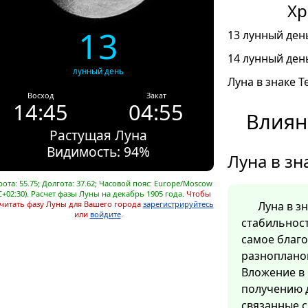
Хр
13
13 лунный день
14 лунный день
лунный день
Луна в знаке Т
Восход
Закат
14:45
04:55
Влиян
Растущая Луна
Видимость: 94%
Луна в зн
ота: 55.75; Долгота: 37.62; Часовой пояс: Europe/Moscow
C+02:30). Расчет фазы Луны на декабрь 1905 года.
Чтобы
читать фазу Луны для Вашего города
зарегистрируйтесь
Луна в з
или
войдите
.
стабильност
самое благ
разноплано
Вложение в 
получению д
связанные 