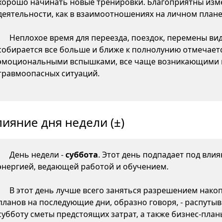
хорошо начинать новые тренировки. Благоприятны изме
деятельности, как в взаимоотношениях на личном плане,
Неплохое время для переезда, поездок, перемены ви
собирается все больше и ближе к полнолунию отмечаетс
эмоциональными вспышками, все чаще возникающими 
травмоопасных ситуаций.
лияние дня недели (±)
День недели -
суббота
. Этот день подпадает под вли
энергией, ведающей работой и обучением.
В этот день лучше всего заняться разрешением нако
планов на последующие дни, образно говоря, - распутыв
субботу сметы предстоящих затрат, а также бизнес-пла