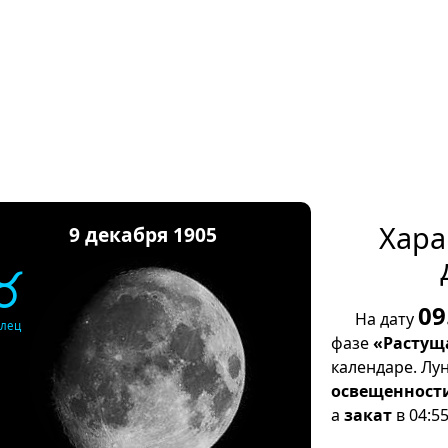
Хара
9 декабря 1905
♉
09
На дату
елец
фазе
«Растущ
календаре. Лу
освещенност
а
закат
в 04:55