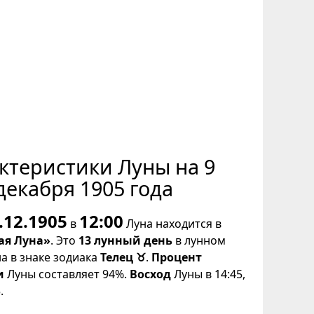
ктеристики Луны на 9
декабря 1905 года
.12.1905
12:00
в
Луна находится в
ая Луна»
. Это
13 лунный день
в лунном
на в знаке зодиака
Телец ♉
.
Процент
и
Луны составляет 94%.
Восход
Луны в 14:45,
.