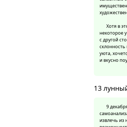
имуществен
художестве
Хотя в э
некоторое 
с другой ст
склонность 
уюта, хочет
и вкусно по
13 лунный
9 декабря
самоанализа
извлечь из 