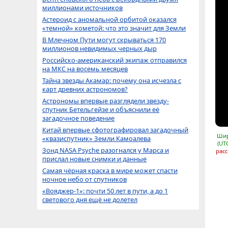
миллионами источников
Астероид с аномальной орбитой оказался
«темной» кометой: что это значит для Земли
В Млечном Пути могут скрываться 170
миллионов невидимых черных дыр
Российско-американский экипаж отправился
на МКС на восемь месяцев
Тайна звезды Акамар: почему она исчезла с
карт древних астрономов?
Астрономы впервые разглядели звезду-
спутник Бетельгейзе и объяснили её
загадочное поведение
Китай впервые сфотографировал загадочный
Шир
«квазиспутник» Земли Камоалева
(UT
Зонд NASA Psyche разогнался у Марса и
расс
прислал новые снимки и данные
Самая чёрная краска в мире может спасти
ночное небо от спутников
«Вояджер-1»: почти 50 лет в пути, а до 1
светового дня ещё не долетел