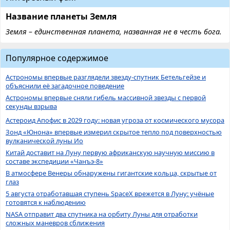
Название планеты Земля
Земля – единственная планета, названная не в честь бога.
Популярное содержимое
Астрономы впервые разглядели звезду-спутник Бетельгейзе и
объяснили её загадочное поведение
Астрономы впервые сняли гибель массивной звезды с первой
секунды взрыва
Астероид Апофис в 2029 году: новая угроза от космического мусора
Зонд «Юнона» впервые измерил скрытое тепло под поверхностью
вулканической луны Ио
Китай доставит на Луну первую африканскую научную миссию в
составе экспедиции «Чанъэ-8»
В атмосфере Венеры обнаружены гигантские кольца, скрытые от
глаз
5 августа отработавшая ступень SpaceX врежется в Луну: учёные
готовятся к наблюдению
NASA отправит два спутника на орбиту Луны для отработки
сложных маневров сближения