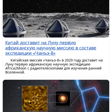
Китай доставит на Луну первую
африканскую научную миссию в составе
экспедиции «Чанъэ-8»
Китайская миссия «Чанъэ-8» в 2029 году доставит на
Луну первую африканскую научную экспедицию
Africa2Moon с радиотелескопами для изучения ранней
Вселенной.