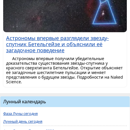
Астрономы впервые разглядели звезду-
спутник Бетельгейзе и объяснили её
загадочное поведение
Астрономы впервые получили убедительные
доказательства существования звезды-спутника у
красного сверхгиганта Бетельгейзе. Открытие объясняет
её загадочные шестилетние пульсации и меняет
представления о будущем звезды. Подробности на Naked
Science.
Лунный календарь
Фаза Луны сегодня
Лунный день сегодня