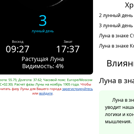
Хр
3
2 лунный день 
3 лунный день 
лунный день
Луна в знаке С
Восход
Закат
09:27
17:37
Луна в знаке К
Растущая Луна
Влиян
Видимость: 4%
Луна в зн
ота: 55.75; Долгота: 37.62; Часовой пояс: Europe/Moscow
C+02:30). Расчет фазы Луны на ноябрь 1905 года.
Чтобы
читать фазу Луны для Вашего города
зарегистрируйтесь
или
войдите
.
Луна в з
уводит наш
логики и ко
мышления.