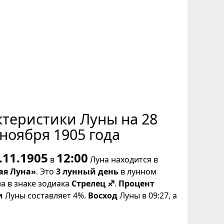
ктеристики Луны на 28
ноября 1905 года
.11.1905
12:00
в
Луна находится в
ая Луна»
. Это
3 лунный день
в лунном
на в знаке зодиака
Стрелец ♐
.
Процент
и
Луны составляет 4%.
Восход
Луны в 09:27, а