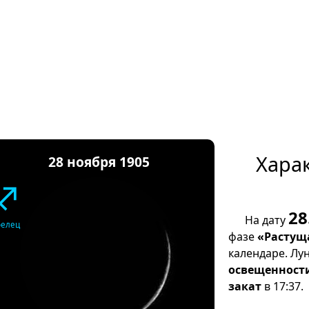
Хара
28 ноября 1905
♐
28
На дату
релец
фазе
«Растущ
календаре. Лу
освещенност
закат
в 17:37.