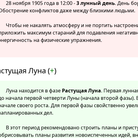
28 ноября 1905 года в 12:00 -
3 лунный день
. День б
Обострение конфликтов даже между близкими людьми.
Чтобы не накалять атмосферу и не портить настроен
приложить максимум стараний для подавления негатив
энергичность на физические упражнения.
стущая Луна (
+
)
Луна находится в фазе
Растущая Луна
. Первая лунна
до начала первой четверти Луны (начала второй фазы). 
начале своего роста. Для первой фазы свойственно уве
запланированных дел.
В этот период рекомендовано строить планы и прист
обрисовывать планы развития новоиспеченных идей, в