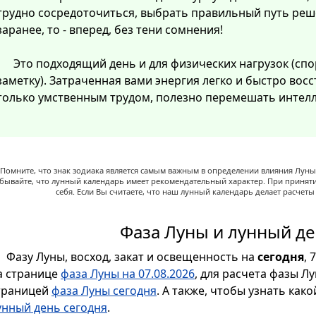
трудно сосредоточиться, выбрать правильный путь реш
заранее, то - вперед, без тени сомнения!
Это подходящий день и для физических нагрузок (спо
заметку). Затраченная вами энергия легко и быстро восст
только умственным трудом, полезно перемешать интелл
Помните, что знак зодиака является самым важным в определении влияния Луны,
абывайте, что лунный календарь имеет рекомендательный характер. При принят
себя. Если Вы считаете, что наш лунный календарь делает расчет
Фаза Луны и лунный де
Фазу Луны, восход, закат и освещенность на
сегодня
, 
а странице
фаза Луны на 07.08.2026
, для расчета фазы Л
траницей
фаза Луны сегодня
. А также, чтобы узнать как
унный день сегодня
.