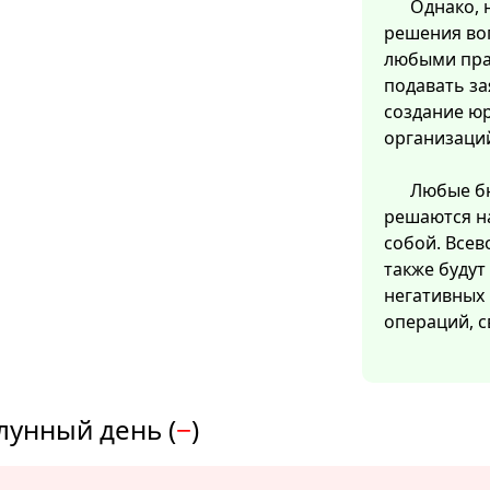
Однако, 
решения во
любыми пра
подавать за
создание ю
организаци
Любые бю
решаются на
собой. Все
также будут
негативных 
операций, с
лунный день (
−
)