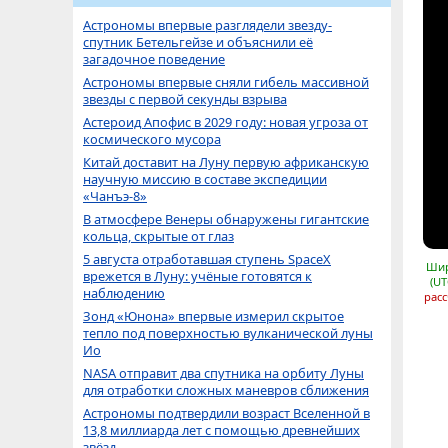
Астрономы впервые разглядели звезду-
спутник Бетельгейзе и объяснили её
загадочное поведение
Астрономы впервые сняли гибель массивной
звезды с первой секунды взрыва
Астероид Апофис в 2029 году: новая угроза от
космического мусора
Китай доставит на Луну первую африканскую
научную миссию в составе экспедиции
«Чанъэ-8»
В атмосфере Венеры обнаружены гигантские
кольца, скрытые от глаз
5 августа отработавшая ступень SpaceX
Шир
врежется в Луну: учёные готовятся к
(UT
наблюдению
расс
Зонд «Юнона» впервые измерил скрытое
тепло под поверхностью вулканической луны
Ио
NASA отправит два спутника на орбиту Луны
для отработки сложных маневров сближения
Астрономы подтвердили возраст Вселенной в
13,8 миллиарда лет с помощью древнейших
звёзд