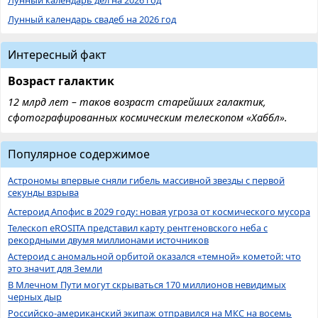
Лунный календарь свадеб на 2026 год
Интересный факт
Возраст галактик
12 млрд лет – таков возраст старейших галактик,
сфотографированных космическим телескопом «Хаббл».
Популярное содержимое
Астрономы впервые сняли гибель массивной звезды с первой
секунды взрыва
Астероид Апофис в 2029 году: новая угроза от космического мусора
Телескоп eROSITA представил карту рентгеновского неба с
рекордными двумя миллионами источников
Астероид с аномальной орбитой оказался «темной» кометой: что
это значит для Земли
В Млечном Пути могут скрываться 170 миллионов невидимых
черных дыр
Российско-американский экипаж отправился на МКС на восемь