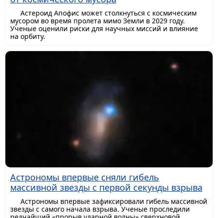
Астероид Апофис может столкнуться с космическим
мусором во время пролета мимо Земли в 2029 году.
Ученые оценили риски для научных миссий и влияние
на орбиту.
Астрономы впервые сняли гибель
массивной звезды с первой секунды взрыва
Астрономы впервые зафиксировали гибель массивной
звезды с самого начала взрыва. Ученые проследили
редчайший «прорыв ударной волны» сверхновой,