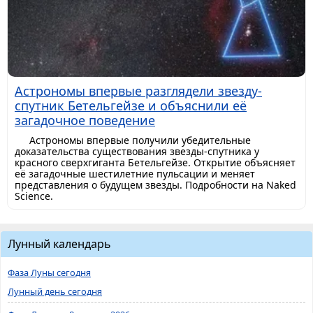
Астрономы впервые разглядели звезду-
спутник Бетельгейзе и объяснили её
загадочное поведение
Астрономы впервые получили убедительные
доказательства существования звезды-спутника у
красного сверхгиганта Бетельгейзе. Открытие объясняет
её загадочные шестилетние пульсации и меняет
представления о будущем звезды. Подробности на Naked
Science.
Лунный календарь
Фаза Луны сегодня
Лунный день сегодня