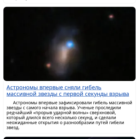
Астрономы впервые сняли гибель
массивной звезды с первой секунды взрыва
Астрономы впервые зафиксировали гибель массивной
звезды с самого начала взрыва. Ученые проследили
редчайший «прорыв ударной волны» сверхновой,
который длился всего несколько секунд, и сделали
неожиданные открытия о разнообразии путей гибели
звезд.