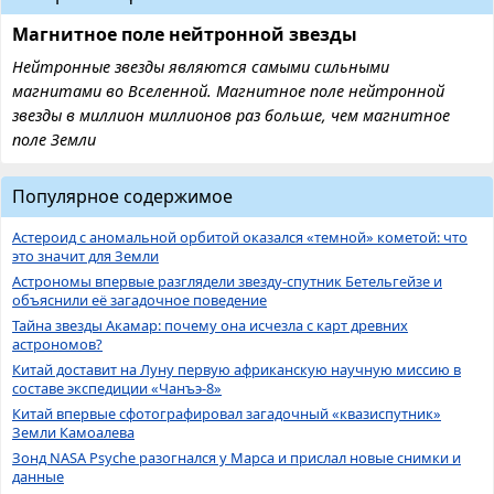
Магнитное поле нейтронной звезды
Нейтронные звезды являются самыми сильными
магнитами во Вселенной. Магнитное поле нейтронной
звезды в миллион миллионов раз больше, чем магнитное
поле Земли
Популярное содержимое
Астероид с аномальной орбитой оказался «темной» кометой: что
это значит для Земли
Астрономы впервые разглядели звезду-спутник Бетельгейзе и
объяснили её загадочное поведение
Тайна звезды Акамар: почему она исчезла с карт древних
астрономов?
Китай доставит на Луну первую африканскую научную миссию в
составе экспедиции «Чанъэ-8»
Китай впервые сфотографировал загадочный «квазиспутник»
Земли Камоалева
Зонд NASA Psyche разогнался у Марса и прислал новые снимки и
данные