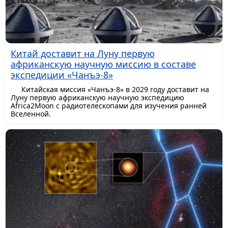
Китай доставит на Луну первую
африканскую научную миссию в составе
экспедиции «Чанъэ-8»
Китайская миссия «Чанъэ-8» в 2029 году доставит на
Луну первую африканскую научную экспедицию
Africa2Moon с радиотелескопами для изучения ранней
Вселенной.