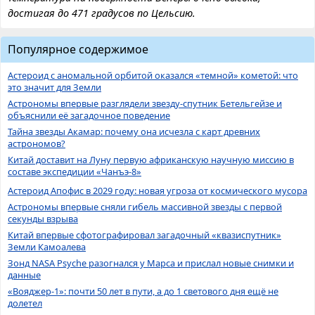
достигая до 471 градусов по Цельсию.
Популярное содержимое
Астероид с аномальной орбитой оказался «темной» кометой: что
это значит для Земли
Астрономы впервые разглядели звезду-спутник Бетельгейзе и
объяснили её загадочное поведение
Тайна звезды Акамар: почему она исчезла с карт древних
астрономов?
Китай доставит на Луну первую африканскую научную миссию в
составе экспедиции «Чанъэ-8»
Астероид Апофис в 2029 году: новая угроза от космического мусора
Астрономы впервые сняли гибель массивной звезды с первой
секунды взрыва
Китай впервые сфотографировал загадочный «квазиспутник»
Земли Камоалева
Зонд NASA Psyche разогнался у Марса и прислал новые снимки и
данные
«Вояджер-1»: почти 50 лет в пути, а до 1 светового дня ещё не
долетел