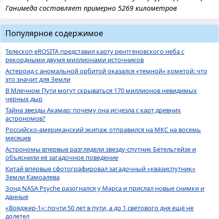
Ганимеда составляет примерно 5269 километров
Популярное содержимое
Телескоп eROSITA представил карту рентгеновского неба с
рекордными двумя миллионами источников
Астероид с аномальной орбитой оказался «темной» кометой: что
это значит для Земли
В Млечном Пути могут скрываться 170 миллионов невидимых
черных дыр
Тайна звезды Акамар: почему она исчезла с карт древних
астрономов?
Российско-американский экипаж отправился на МКС на восемь
месяцев
Астрономы впервые разглядели звезду-спутник Бетельгейзе и
объяснили её загадочное поведение
Китай впервые сфотографировал загадочный «квазиспутник»
Земли Камоалева
Зонд NASA Psyche разогнался у Марса и прислал новые снимки и
данные
«Вояджер-1»: почти 50 лет в пути, а до 1 светового дня ещё не
долетел