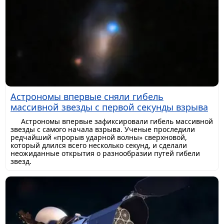
Астрономы впервые сняли гибель
массивной звезды с первой секунды взрыва
Астрономы впервые зафиксировали гибель массивной
звезды с самого начала взрыва. Ученые проследили
редчайший «прорыв ударной волны» сверхновой,
который длился всего несколько секунд, и сделали
неожиданные открытия о разнообразии путей гибели
звезд.