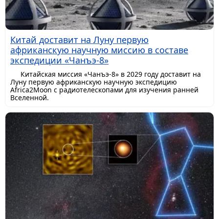
Китай доставит на Луну первую
африканскую научную миссию в составе
экспедиции «Чанъэ-8»
Китайская миссия «Чанъэ-8» в 2029 году доставит на
Луну первую африканскую научную экспедицию
Africa2Moon с радиотелескопами для изучения ранней
Вселенной.