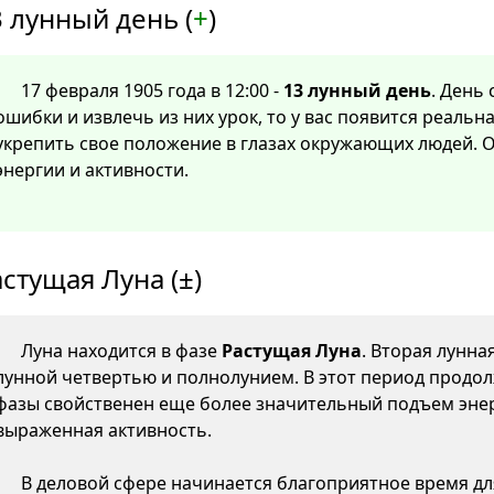
 лунный день (
+
)
17 февраля 1905 года в 12:00 -
13 лунный день
. День
ошибки и извлечь из них урок, то у вас появится реаль
укрепить свое положение в глазах окружающих людей. 
энергии и активности.
стущая Луна (±)
Луна находится в фазе
Растущая Луна
. Вторая лунна
лунной четвертью и полнолунием. В этот период продол
фазы свойственен еще более значительный подъем энер
выраженная активность.
В деловой сфере начинается благоприятное время д