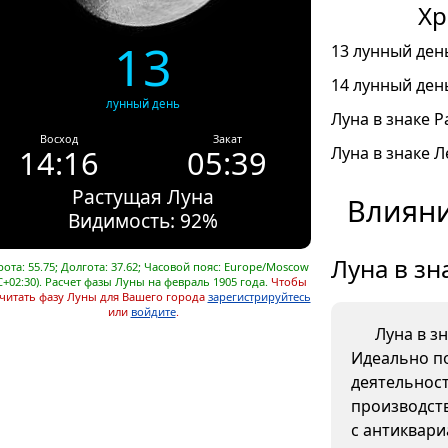
Хр
13
13 лунный день
14 лунный день
лунный день
Луна в знаке Ра
Восход
Закат
14:16
05:39
Луна в знаке Л
Растущая Луна
Влияни
Видимость: 92%
Луна в зн
ота: 55.75; Долгота: 37.62; Часовой пояс: Europe/Moscow
C+02:30). Расчет фазы Луны на февраль 1905 года.
Чтобы
читать фазу Луны для Вашего города
зарегистрируйтесь
или
войдите
.
Луна в з
Идеально п
деятельнос
производств
с антиквар