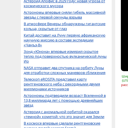
Астероид Апофис в 2029 году: новая угроза от
космического мусора
Астрономы впервые сняли гибель массивной
звезды с первой секунды взрыва
В атмосфере Венеры обнаружены гигантские
кольца, скрытые от глаз
Китай доставит на Луну первую африканскую
научную миссию в составе экспедиции
«Чанъэ-8»
Зонд «Юнона» впервые измерил скрытое
тепло под поверхностью вулканической луны
Ио
NASA отправит два спутника на орбиту Луны
для отработки сложных маневров сближения
Шир
Телескоп eROSITA представил карту
(UT
рентгеновского неба с рекордными двумя
расс
миллионами источников
Астрономы подтвердили возраст Вселенной в
13,8 миллиарда лет с помощью древнейших
звёзд
Астероид с аномальной орбитой оказался
«темной» кометой: что это значит для Земли
В космосе впервые сделали рентгеновские