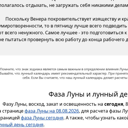
полагалось отдыхать, не загружать себя никакими делам
Поскольку Венера покровительствует изяществу и кр
умиротворенности, то в пятницу лучше всего подводить
от всего ненужного. Самое лучшее - это подготовиться 
не пытаться провернуть всю работу до конца рабочего д
Помните, что знак зодиака является самым важным в определении влияния Луны,
абывайте, что лунный календарь имеет рекомендательный характер. При принят
себя. Если Вы считаете, что наш лунный календарь делает расчет
Фаза Луны и лунный де
Фазу Луны, восход, закат и освещенность на
сегодня
, 
а странице
фаза Луны на 08.08.2026
, для расчета фазы Л
траницей
фаза Луны сегодня
. А также, чтобы узнать как
унный день сегодня
.