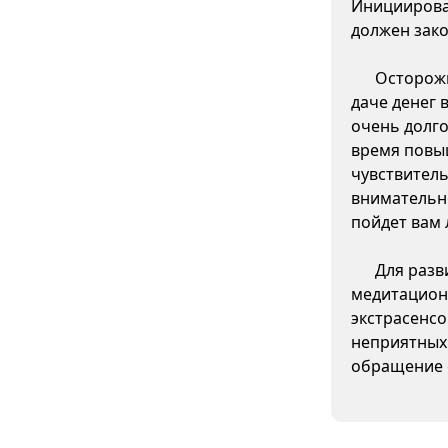
Инициирова
должен зако
Осторожн
даче денег 
очень долго
время повы
чувствитель
внимательно
пойдет вам 
Для разв
медитацион
экстрасенсо
неприятных
обращение 