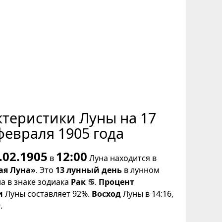
ктеристики Луны на 17
февраля 1905 года
.02.1905
12:00
в
Луна находится в
ая Луна»
. Это
13 лунный день
в лунном
на в знаке зодиака
Рак ♋
.
Процент
и
Луны составляет 92%.
Восход
Луны в 14:16,
.