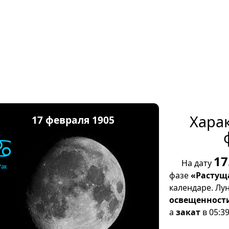
Хара
17 февраля 1905
♋
17
На дату
Рак
фазе
«Растущ
календаре. Лу
освещенност
а
закат
в 05:39