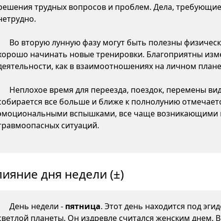
решения трудных вопросов и проблем. Дела, требующие
нетрудно.
Во вторую лунную фазу могут быть полезны физическ
хорошо начинать новые тренировки. Благоприятны изме
деятельности, как в взаимоотношениях на личном плане,
Неплохое время для переезда, поездок, перемены ви
собирается все больше и ближе к полнолунию отмечаетс
эмоциональными вспышками, все чаще возникающими 
травмоопасных ситуаций.
лияние дня недели (±)
День недели -
пятница
. Этот день находится под эги
светлой планеты. Он издревле считался женским днем. 