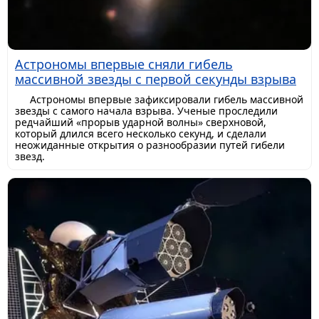
Астрономы впервые сняли гибель
массивной звезды с первой секунды взрыва
Астрономы впервые зафиксировали гибель массивной
звезды с самого начала взрыва. Ученые проследили
редчайший «прорыв ударной волны» сверхновой,
который длился всего несколько секунд, и сделали
неожиданные открытия о разнообразии путей гибели
звезд.