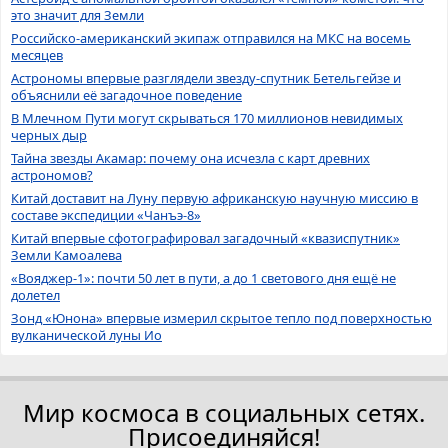
это значит для Земли
Российско-американский экипаж отправился на МКС на восемь
месяцев
Астрономы впервые разглядели звезду-спутник Бетельгейзе и
объяснили её загадочное поведение
В Млечном Пути могут скрываться 170 миллионов невидимых
черных дыр
Тайна звезды Акамар: почему она исчезла с карт древних
астрономов?
Китай доставит на Луну первую африканскую научную миссию в
составе экспедиции «Чанъэ-8»
Китай впервые сфотографировал загадочный «квазиспутник»
Земли Камоалева
«Вояджер-1»: почти 50 лет в пути, а до 1 светового дня ещё не
долетел
Зонд «Юнона» впервые измерил скрытое тепло под поверхностью
вулканической луны Ио
Мир космоса в социальных сетях.
Присоединяйся!