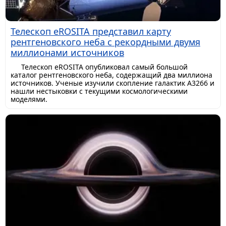
Телескоп eROSITA представил карту
рентгеновского неба с рекордными двумя
миллионами источников
Телескоп eROSITA опубликовал самый большой
каталог рентгеновского неба, содержащий два миллиона
источников. Ученые изучили скопление галактик A3266 и
нашли нестыковки с текущими космологическими
моделями.