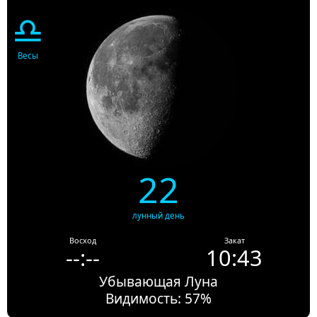
♎
Весы
22
лунный день
Восход
Закат
--:--
10:43
Убывающая Луна
Видимость: 57%