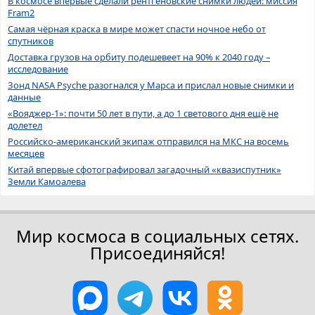
В космосе впервые сделали рентгеновские снимки людей: миссия
Fram2
Самая чёрная краска в мире может спасти ночное небо от
спутников
Доставка грузов на орбиту подешевеет на 90% к 2040 году –
исследование
Зонд NASA Psyche разогнался у Марса и прислал новые снимки и
данные
«Вояджер-1»: почти 50 лет в пути, а до 1 светового дня ещё не
долетел
Российско-американский экипаж отправился на МКС на восемь
месяцев
Китай впервые сфотографировал загадочный «квазиспутник»
Земли Камоалева
Мир космоса в социальных сетях.
Присоединяйся!