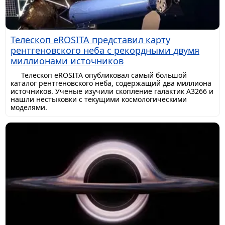
Телескоп eROSITA представил карту
рентгеновского неба с рекордными двумя
миллионами источников
Телескоп eROSITA опубликовал самый большой
каталог рентгеновского неба, содержащий два миллиона
источников. Ученые изучили скопление галактик A3266 и
нашли нестыковки с текущими космологическими
моделями.