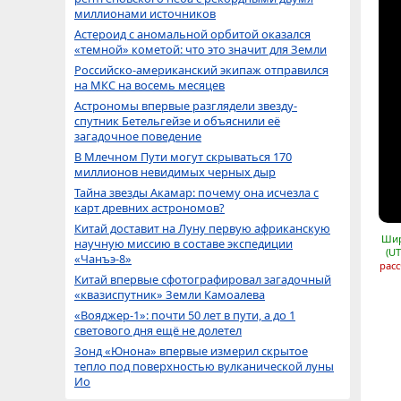
миллионами источников
Астероид с аномальной орбитой оказался
«темной» кометой: что это значит для Земли
Российско-американский экипаж отправился
на МКС на восемь месяцев
Астрономы впервые разглядели звезду-
спутник Бетельгейзе и объяснили её
загадочное поведение
В Млечном Пути могут скрываться 170
миллионов невидимых черных дыр
Тайна звезды Акамар: почему она исчезла с
карт древних астрономов?
Китай доставит на Луну первую африканскую
Шир
научную миссию в составе экспедиции
(UT
«Чанъэ-8»
расс
Китай впервые сфотографировал загадочный
«квазиспутник» Земли Камоалева
«Вояджер-1»: почти 50 лет в пути, а до 1
светового дня ещё не долетел
Зонд «Юнона» впервые измерил скрытое
тепло под поверхностью вулканической луны
Ио