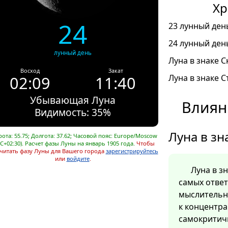
Хр
24
23 лунный день
24 лунный день
лунный день
Луна в знаке С
Восход
Закат
02:09
11:40
Луна в знаке С
Убывающая Луна
Влиян
Видимость: 35%
Луна в зн
ота: 55.75; Долгота: 37.62; Часовой пояс: Europe/Moscow
C+02:30). Расчет фазы Луны на январь 1905 года.
Чтобы
читать фазу Луны для Вашего города
зарегистрируйтесь
или
войдите
.
Луна в з
самых отве
мыслительн
к концентра
самокритич