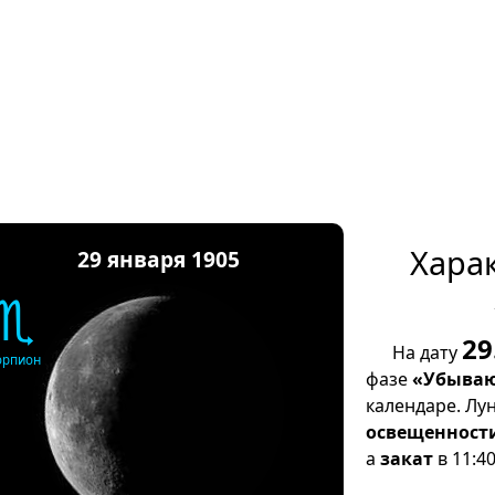
Хара
29 января 1905
♏
29
На дату
орпион
фазе
«Убываю
календаре. Лу
освещенност
а
закат
в 11:40