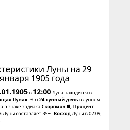
ктеристики Луны на 29
января 1905 года
.01.1905
12:00
в
Луна находится в
щая Луна»
. Это
24 лунный день
в лунном
на в знаке зодиака
Скорпион ♏
.
Процент
и
Луны составляет 35%.
Восход
Луны в 02:09,
.