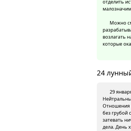
отделить ис
малозначим
Можно см
разрабатыв
возлагать н
которые ок
24 лунный
29 января
Нейтральны
Отношения 
без грубой 
затевать ни
дела. День 