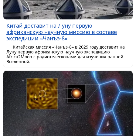
Китай доставит на Луну первую
африканскую научную миссию в составе
экспедиции «Чанъэ-8»
Китайская миссия «Чанъэ-8» в 2029 году доставит на
Луну первую африканскую научную экспедицию
Africa2Moon с радиотелескопами для изучения ранней
Вселенной.