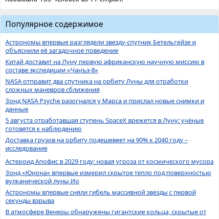
Популярное содержимое
Астрономы впервые разглядели звезду-спутник Бетельгейзе и
объяснили её загадочное поведение
Китай доставит на Луну первую африканскую научную миссию в
составе экспедиции «Чанъэ-8»
NASA отправит два спутника на орбиту Луны для отработки
сложных маневров сближения
Зонд NASA Psyche разогнался у Марса и прислал новые снимки и
данные
5 августа отработавшая ступень SpaceX врежется в Луну: учёные
готовятся к наблюдению
Доставка грузов на орбиту подешевеет на 90% к 2040 году –
исследование
Астероид Апофис в 2029 году: новая угроза от космического мусора
Зонд «Юнона» впервые измерил скрытое тепло под поверхностью
вулканической луны Ио
Астрономы впервые сняли гибель массивной звезды с первой
секунды взрыва
В атмосфере Венеры обнаружены гигантские кольца, скрытые от