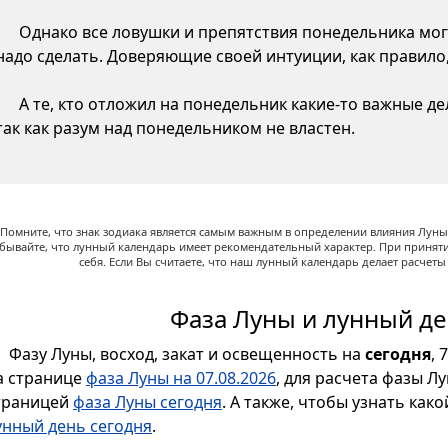
Однако все ловушки и препятствия понедельника могу
надо сделать. Доверяющие своей интуиции, как правило,
А те, кто отложил на понедельник какие-то важные д
так как разум над понедельником не властен.
Помните, что знак зодиака является самым важным в определении влияния Луны,
абывайте, что лунный календарь имеет рекомендательный характер. При принят
себя. Если Вы считаете, что наш лунный календарь делает расчет
Фаза Луны и лунный де
Фазу Луны, восход, закат и освещенность на
сегодня
, 
а странице
фаза Луны на 07.08.2026
, для расчета фазы Л
траницей
фаза Луны сегодня
. А также, чтобы узнать как
унный день сегодня
.