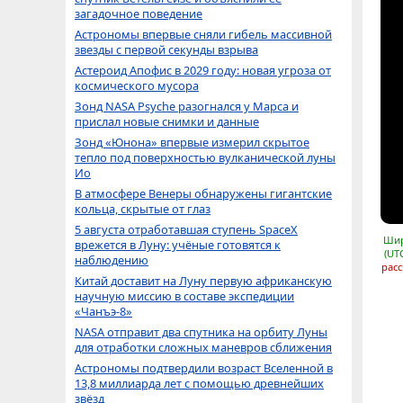
загадочное поведение
Астрономы впервые сняли гибель массивной
звезды с первой секунды взрыва
Астероид Апофис в 2029 году: новая угроза от
космического мусора
Зонд NASA Psyche разогнался у Марса и
прислал новые снимки и данные
Зонд «Юнона» впервые измерил скрытое
тепло под поверхностью вулканической луны
Ио
В атмосфере Венеры обнаружены гигантские
кольца, скрытые от глаз
5 августа отработавшая ступень SpaceX
Шир
врежется в Луну: учёные готовятся к
(UT
наблюдению
расс
Китай доставит на Луну первую африканскую
научную миссию в составе экспедиции
«Чанъэ-8»
NASA отправит два спутника на орбиту Луны
для отработки сложных маневров сближения
Астрономы подтвердили возраст Вселенной в
13,8 миллиарда лет с помощью древнейших
звёзд