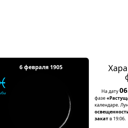
Хара
6 февраля 1905
♓
06
На дату
ыбы
фазе
«Растущ
календаре. Лу
освещенност
закат
в 19:06.