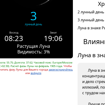
Хр
3
2 лунный день 
3 лунный день 
лунный день
Луна в знаке Р
Восход
Закат
08:23
19:06
Влиян
Растущая Луна
Видимость: 3%
Луна в зн
ота: 55.75; Долгота: 37.62; Часовой пояс: Europe/Moscow
C+02:30). Расчет фазы Луны на февраль 1905 года.
Чтобы
читать фазу Луны для Вашего города
зарегистрируйтесь
Луна в з
или
войдите
.
концентрац
и дело стре
иллюзий, п
с трудом на
Лучше по