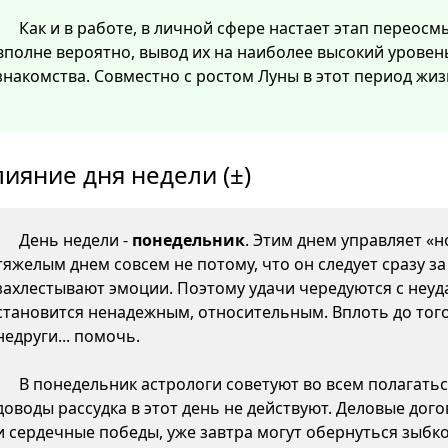
Как и в работе, в личной сфере настает этап перео
вполне вероятно, вывод их на наиболее высокий уровен
знакомства. Совместно с ростом Луны в этот период жиз
лияние дня недели (±)
День недели -
понедельник
. Этим днем управляет «н
тяжелым днем совсем не потому, что он следует сразу з
захлестывают эмоции. Поэтому удачи чередуются с неуда
становится ненадежным, относительным. Вплоть до того,
недруги... помочь.
В понедельник астрологи советуют во всем полагатьс
доводы рассудка в этот день не действуют. Деловые дого
и сердечные победы, уже завтра могут обернуться зыб