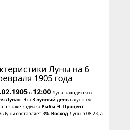
ктеристики Луны на 6
февраля 1905 года
.02.1905
12:00
в
Луна находится в
ая Луна»
. Это
3 лунный день
в лунном
на в знаке зодиака
Рыбы ♓
.
Процент
и
Луны составляет 3%.
Восход
Луны в 08:23, а