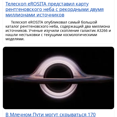
Телескоп eROSITA представил карту
рентгеновского неба с рекордными двумя
миллионами источников
Телескоп eROSITA опубликовал самый большой
каталог рентгеновского неба, содержащий два миллиона
источников. Ученые изучили скопление галактик A3266 и
нашли нестыковки с текущими космологическими
моделями.
В Млечном Пути могут скрываться 170