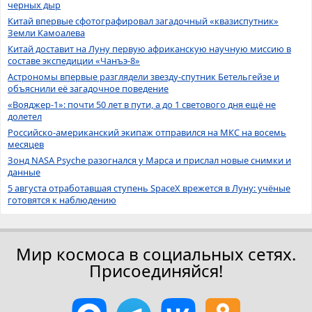
черных дыр
Китай впервые сфотографировал загадочный «квазиспутник»
Земли Камоалева
Китай доставит на Луну первую африканскую научную миссию в
составе экспедиции «Чанъэ-8»
Астрономы впервые разглядели звезду-спутник Бетельгейзе и
объяснили её загадочное поведение
«Вояджер-1»: почти 50 лет в пути, а до 1 светового дня ещё не
долетел
Российско-американский экипаж отправился на МКС на восемь
месяцев
Зонд NASA Psyche разогнался у Марса и прислал новые снимки и
данные
5 августа отработавшая ступень SpaceX врежется в Луну: учёные
готовятся к наблюдению
Мир космоса в социальных сетях.
Присоединяйся!