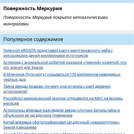
Поверхность Меркурия
Поверхность Меркурия покрыта металлическими
минералами.
Популярное содержимое
Телескоп eROSITA представил карту рентгеновского неба с
рекордными двумя миллионами источников
Астероид с аномальной орбитой оказался «темной» кометой: что
это значит для Земли
В Млечном Пути могут скрываться 170 миллионов невидимых
черных дыр
Тайна звезды Акамар: почему она исчезла с карт древних
астрономов?
Российско-американский экипаж отправился на МКС на восемь
месяцев
Астрономы впервые разглядели звезду-спутник Бетельгейзе и
объяснили её загадочное поведение
Китай впервые сфотографировал загадочный «квазиспутник»
Земли Камоалева
Зонд NASA Psyche разогнался у Марса и прислал новые снимки и