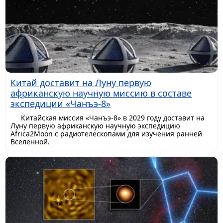
Китай доставит на Луну первую
африканскую научную миссию в составе
экспедиции «Чанъэ-8»
Китайская миссия «Чанъэ-8» в 2029 году доставит на
Луну первую африканскую научную экспедицию
Africa2Moon с радиотелескопами для изучения ранней
Вселенной.