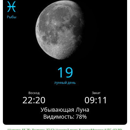
♓
Рыбы
19
лунный день
Восход
Закат
22:20
09:11
Убывающая Луна
Видимость: 78%
Широта: 55.75; Долгота: 37.62; Часовой пояс: Europe/Moscow (UTC+02:30).