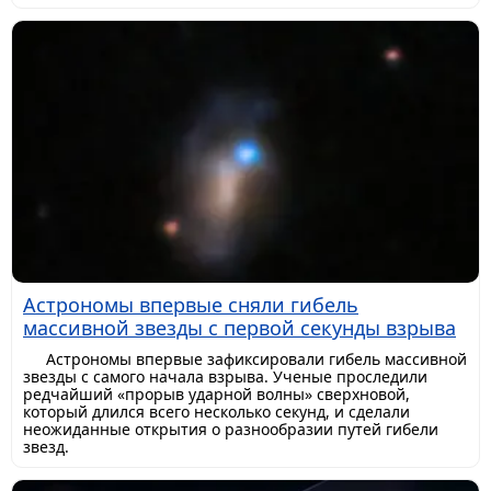
Астрономы впервые сняли гибель
массивной звезды с первой секунды взрыва
Астрономы впервые зафиксировали гибель массивной
звезды с самого начала взрыва. Ученые проследили
редчайший «прорыв ударной волны» сверхновой,
который длился всего несколько секунд, и сделали
неожиданные открытия о разнообразии путей гибели
звезд.