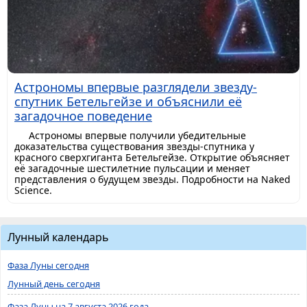
Астрономы впервые разглядели звезду-
спутник Бетельгейзе и объяснили её
загадочное поведение
Астрономы впервые получили убедительные
доказательства существования звезды-спутника у
красного сверхгиганта Бетельгейзе. Открытие объясняет
её загадочные шестилетние пульсации и меняет
представления о будущем звезды. Подробности на Naked
Science.
Лунный календарь
Фаза Луны сегодня
Лунный день сегодня
Фаза Луны на 7 августа 2026 года