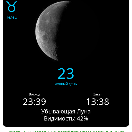
♉
Телец
23
лунный день
Восход
Закат
23:39
13:38
Убывающая Луна
Видимость: 42%
Широта: 55.75; Долгота: 37.62; Часовой пояс: Europe/Moscow (UTC+02:30).