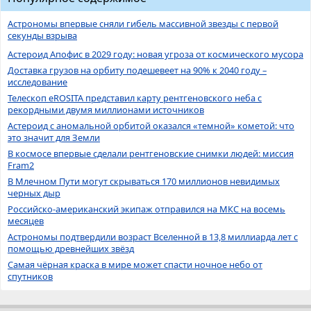
Астрономы впервые сняли гибель массивной звезды с первой
секунды взрыва
Астероид Апофис в 2029 году: новая угроза от космического мусора
Доставка грузов на орбиту подешевеет на 90% к 2040 году –
исследование
Телескоп eROSITA представил карту рентгеновского неба с
рекордными двумя миллионами источников
Астероид с аномальной орбитой оказался «темной» кометой: что
это значит для Земли
В космосе впервые сделали рентгеновские снимки людей: миссия
Fram2
В Млечном Пути могут скрываться 170 миллионов невидимых
черных дыр
Российско-американский экипаж отправился на МКС на восемь
месяцев
Астрономы подтвердили возраст Вселенной в 13,8 миллиарда лет с
помощью древнейших звёзд
Самая чёрная краска в мире может спасти ночное небо от
спутников