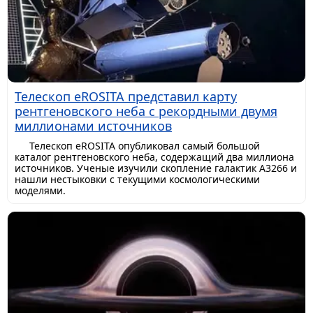
Телескоп eROSITA представил карту
рентгеновского неба с рекордными двумя
миллионами источников
Телескоп eROSITA опубликовал самый большой
каталог рентгеновского неба, содержащий два миллиона
источников. Ученые изучили скопление галактик A3266 и
нашли нестыковки с текущими космологическими
моделями.