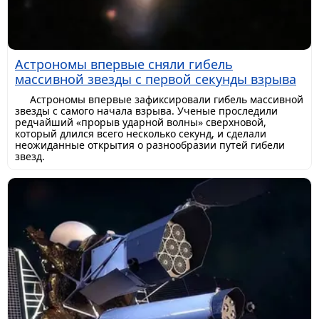
Астрономы впервые сняли гибель
массивной звезды с первой секунды взрыва
Астрономы впервые зафиксировали гибель массивной
звезды с самого начала взрыва. Ученые проследили
редчайший «прорыв ударной волны» сверхновой,
который длился всего несколько секунд, и сделали
неожиданные открытия о разнообразии путей гибели
звезд.