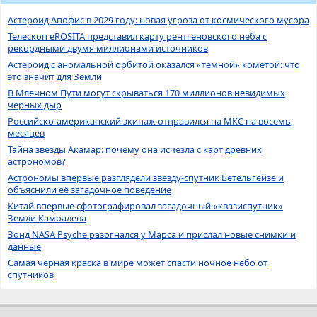
Астероид Апофис в 2029 году: новая угроза от космического мусора
Телескоп eROSITA представил карту рентгеновского неба с
рекордными двумя миллионами источников
Астероид с аномальной орбитой оказался «темной» кометой: что
это значит для Земли
В Млечном Пути могут скрываться 170 миллионов невидимых
черных дыр
Российско-американский экипаж отправился на МКС на восемь
месяцев
Тайна звезды Акамар: почему она исчезла с карт древних
астрономов?
Астрономы впервые разглядели звезду-спутник Бетельгейзе и
объяснили её загадочное поведение
Китай впервые сфотографировал загадочный «квазиспутник»
Земли Камоалева
Зонд NASA Psyche разогнался у Марса и прислал новые снимки и
данные
Самая чёрная краска в мире может спасти ночное небо от
спутников