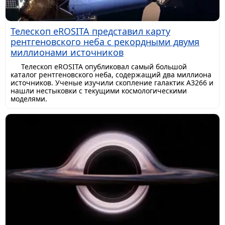
Телескоп eROSITA представил карту
рентгеновского неба с рекордными двумя
миллионами источников
Телескоп eROSITA опубликовал самый большой
каталог рентгеновского неба, содержащий два миллиона
источников. Ученые изучили скопление галактик A3266 и
нашли нестыковки с текущими космологическими
моделями.