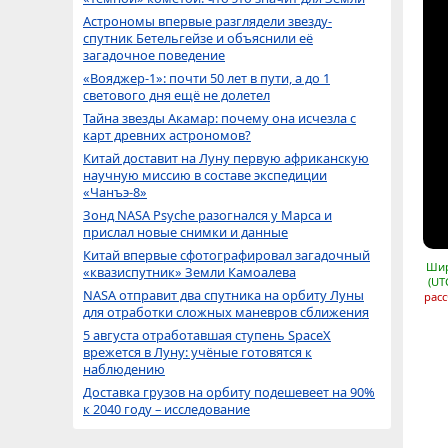
Астрономы впервые разглядели звезду-
спутник Бетельгейзе и объяснили её
загадочное поведение
«Вояджер-1»: почти 50 лет в пути, а до 1
светового дня ещё не долетел
Тайна звезды Акамар: почему она исчезла с
карт древних астрономов?
Китай доставит на Луну первую африканскую
научную миссию в составе экспедиции
«Чанъэ-8»
Зонд NASA Psyche разогнался у Марса и
прислал новые снимки и данные
Китай впервые сфотографировал загадочный
Шир
«квазиспутник» Земли Камоалева
(UT
NASA отправит два спутника на орбиту Луны
расс
для отработки сложных маневров сближения
5 августа отработавшая ступень SpaceX
врежется в Луну: учёные готовятся к
наблюдению
Доставка грузов на орбиту подешевеет на 90%
к 2040 году – исследование