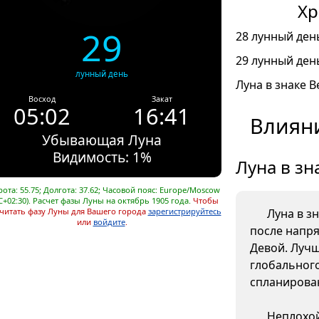
Хр
29
28 лунный день
29 лунный день
лунный день
Луна в знаке В
Восход
Закат
05:02
16:41
Влияни
Убывающая Луна
Видимость: 1%
Луна в зн
ота: 55.75; Долгота: 37.62; Часовой пояс: Europe/Moscow
C+02:30). Расчет фазы Луны на октябрь 1905 года.
Чтобы
читать фазу Луны для Вашего города
зарегистрируйтесь
Луна в з
или
войдите
.
после напр
Девой. Лучш
глобального
спланирова
Неплохой