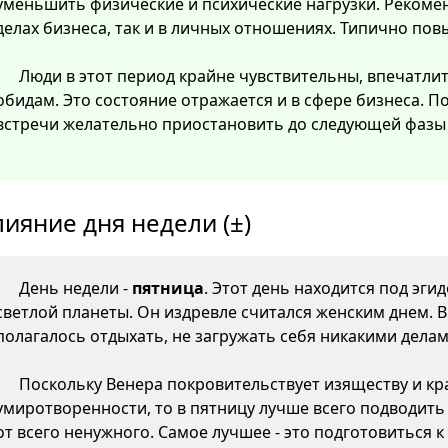
уменьшить физические и психические нагрузки. Рекомен
делах бизнеса, так и в личных отношениях. Типично пов
Люди в этот период крайне чувствительны, впечатли
обидам. Это состояние отражается и в сфере бизнеса. 
встречи желательно приостановить до следующей фазы 
лияние дня недели (±)
День недели -
пятница
. Этот день находится под эги
светлой планеты. Он издревле считался женским днем. 
полагалось отдыхать, не загружать себя никакими делам
Поскольку Венера покровительствует изяществу и кр
умиротворенности, то в пятницу лучше всего подводить
от всего ненужного. Самое лучшее - это подготовиться 