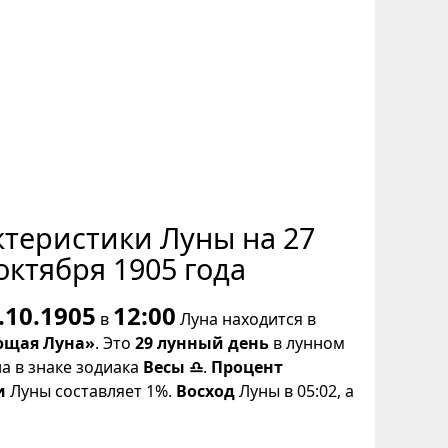
ктеристики Луны на 27
октября 1905 года
.10.1905
12:00
в
Луна находится в
щая Луна»
. Это
29 лунный день
в лунном
на в знаке зодиака
Весы ♎
.
Процент
и
Луны составляет 1%.
Восход
Луны в 05:02, а