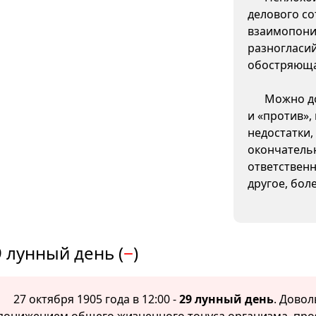
делового со
взаимопони
разногласи
обостряюща
Можно до
и «против»,
недостатки,
окончатель
ответственн
другое, бол
 лунный день (
−
)
27 октября 1905 года в 12:00 -
29 лунный день
. Довол