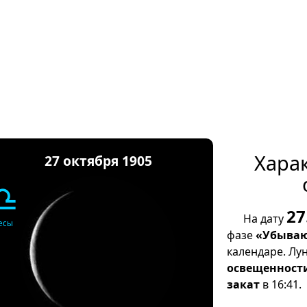
Хара
27 октября 1905
♎
27
На дату
есы
фазе
«Убываю
календаре. Лу
освещенност
закат
в 16:41.