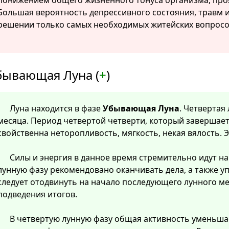
понижением общего жизненного тонуса организма, про
Большая вероятность депрессивного состояния, травм и
решении только самых необходимых житейских вопросов
бывающая Луна (
+
)
Луна находится в фазе
Убывающая Луна
. Четвертая
месяца. Период четвертой четверти, который завершает
свойственна неторопливость, мягкость, некая вялость. 
Силы и энергия в данное время стремительно идут на 
лунную фазу рекомендовано оканчивать дела, а также у
следует отодвинуть на начало последующего лунного м
подведения итогов.
В четвертую лунную фазу общая активность уменьша