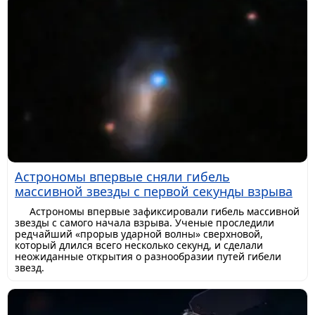
Астрономы впервые сняли гибель
массивной звезды с первой секунды взрыва
Астрономы впервые зафиксировали гибель массивной
звезды с самого начала взрыва. Ученые проследили
редчайший «прорыв ударной волны» сверхновой,
который длился всего несколько секунд, и сделали
неожиданные открытия о разнообразии путей гибели
звезд.