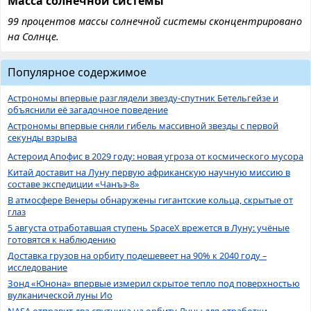
Масса солнечной системы
99 процентов массы солнечной системы сконцентрировано
на Солнце.
Популярное содержимое
Астрономы впервые разглядели звезду-спутник Бетельгейзе и
объяснили её загадочное поведение
Астрономы впервые сняли гибель массивной звезды с первой
секунды взрыва
Астероид Апофис в 2029 году: новая угроза от космического мусора
Китай доставит на Луну первую африканскую научную миссию в
составе экспедиции «Чанъэ-8»
В атмосфере Венеры обнаружены гигантские кольца, скрытые от
глаз
5 августа отработавшая ступень SpaceX врежется в Луну: учёные
готовятся к наблюдению
Доставка грузов на орбиту подешевеет на 90% к 2040 году –
исследование
Зонд «Юнона» впервые измерил скрытое тепло под поверхностью
вулканической луны Ио
NASA отправит два спутника на орбиту Луны для отработки