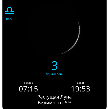
♎
Весы
3
лунный день
Восход
Закат
07:15
19:53
Растущая Луна
Видимость: 5%