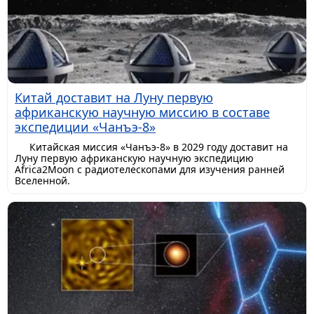
Китай доставит на Луну первую
африканскую научную миссию в составе
экспедиции «Чанъэ-8»
Китайская миссия «Чанъэ-8» в 2029 году доставит на
Луну первую африканскую научную экспедицию
Africa2Moon с радиотелескопами для изучения ранней
Вселенной.