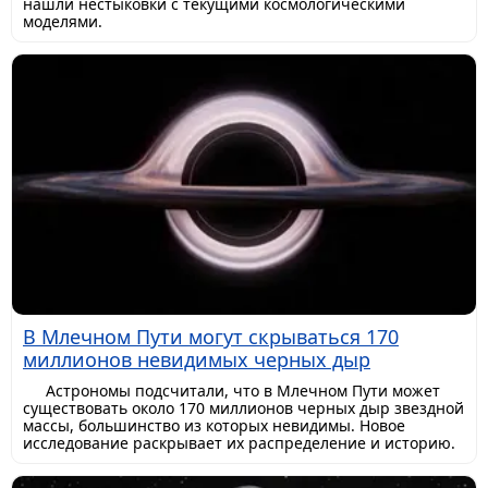
нашли нестыковки с текущими космологическими
моделями.
В Млечном Пути могут скрываться 170
миллионов невидимых черных дыр
Астрономы подсчитали, что в Млечном Пути может
существовать около 170 миллионов черных дыр звездной
массы, большинство из которых невидимы. Новое
исследование раскрывает их распределение и историю.