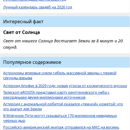
Лунный календарь свадеб на 2026 год
Интересный факт
Свет от Солнца
Свет от нашего Солнца достигает Земли за 8 минут и 20
секунд.
Популярное содержимое
Астрономы впервые сняли гибель массивной звезды с первой
секунды взрыва
Астероид Апофис в 2029 году: новая угроза от космического мусора
Телескоп eROSITA представил карту рентгеновского неба с
рекордными двумя миллионами источников
Астероид с аномальной орбитой оказался «темной» кометой: что
это значит для Земли
В Млечном Пути могут скрываться 170 миллионов невидимых
черных дыр
Российско-американский экипаж отправился на МКС на восемь