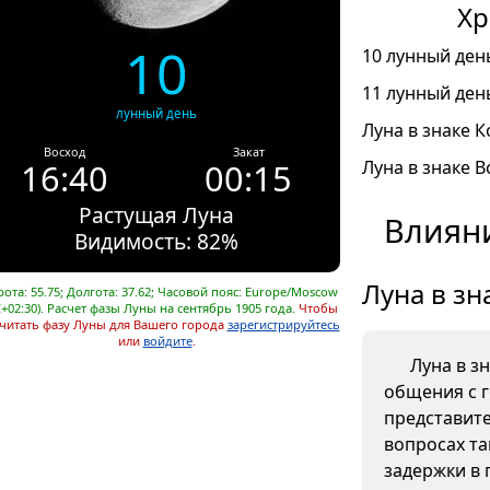
Хр
10
10 лунный день
11 лунный день
лунный день
Луна в знаке К
Восход
Закат
16:40
00:15
Луна в знаке В
Растущая Луна
Влияни
Видимость: 82%
Луна в зн
ота: 55.75; Долгота: 37.62; Часовой пояс: Europe/Moscow
+02:30). Расчет фазы Луны на сентябрь 1905 года.
Чтобы
читать фазу Луны для Вашего города
зарегистрируйтесь
или
войдите
.
Луна в з
общения с 
представите
вопросах та
задержки в 