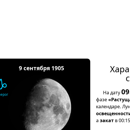
Хара
9 сентября 1905
с
♑
09
На дату
зерог
фазе
«Растущ
календаре. Лу
освещенност
а
закат
в 00:15