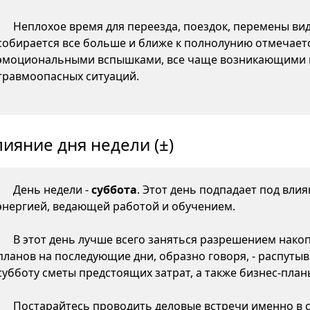
Неплохое время для переезда, поездок, перемены ви
собирается все больше и ближе к полнолунию отмечаетс
эмоциональными вспышками, все чаще возникающими 
травмоопасных ситуаций.
лияние дня недели (±)
День недели -
суббота
. Этот день подпадает под вли
энергией, ведающей работой и обучением.
В этот день лучше всего заняться разрешением нако
планов на последующие дни, образно говоря, - распутыв
субботу сметы предстоящих затрат, а также бизнес-пла
Постарайтесь проводить деловые встречи именно в су