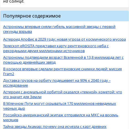
на Солнце.
Популярное содержимое
Астрономы впервые сняли гибель массивной звезды с первой
секунды взрыва
Астероид Апофис в 2029 году: новая угроза от космического мусора
Телескоп eROSITA представил карту рентгеновского неба с
рекордными двумя миллионами источников
Астрономы подтвердили возраст Вселенной в 13,8 миллиарда лет с
помощью древнейших звёзд
В космосе впервые сделали рентгеновские снимки людей: миссия
Fram2
Доставка грузов на орбиту подешевеет на 90% к 2040 году –
исследование
Астероид с аномальной орбитой оказался «темной» кометой: что
это значит для Земли
В Млечном Пути могут скрываться 170 миллионов невидимых
черных дыр
Российско-американский экипаж отправился на МКС на восемь
месяцев
Тайна звезды Акамар: почему она исчезла с карт древних