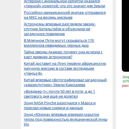
Астероид с аномальной орбитой оказался
«темной» кометой: что это значит для Земли
Российско-американский экипаж отправился
на МКС на восемь месяцев
Астрономы впервые разглядели звезду-
спутник Бетельгейзе и объяснили её
загадочное поведение
В Млечном Пути могут скрываться 170
миллионов невидимых черных дыр
Тайна звезды Акамар: почему она исчезла с
карт древних астрономов?
Китай доставит на Луну первую африканскую
научную миссию в составе экспедиции
«Чанъэ-8»
Шир
Китай впервые сфотографировал загадочный
(UT
«квазиспутник» Земли Камоалева
расс
«Вояджер-1»: почти 50 лет в пути, а до 1
светового дня ещё не долетел
Зонд NASA Psyche разогнался у Марса и
прислал новые снимки и данные
Зонд «Юнона» впервые измерил скрытое
тепло под поверхностью вулканической луны
Ио