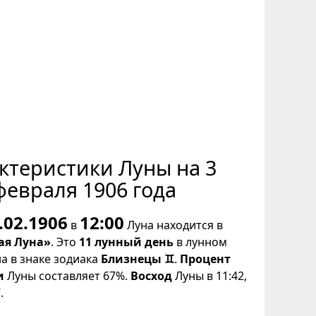
ктеристики Луны на 3
февраля 1906 года
.02.1906
12:00
в
Луна находится в
ая Луна»
. Это
11 лунный день
в лунном
на в знаке зодиака
Близнецы ♊
.
Процент
и
Луны составляет 67%.
Восход
Луны в 11:42,
.