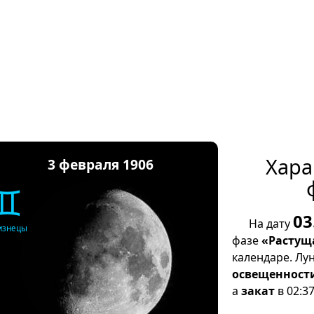
Хара
3 февраля 1906
♊
03
На дату
изнецы
фазе
«Растущ
календаре. Лу
освещенност
а
закат
в 02:37