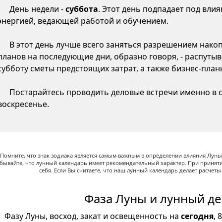
День недели -
суббота
. Этот день подпадает под вли
энергией, ведающей работой и обучением.
В этот день лучше всего заняться разрешением нако
планов на последующие дни, образно говоря, - распутыв
субботу сметы предстоящих затрат, а также бизнес-пла
Постарайтесь проводить деловые встречи именно в су
воскресенье.
Помните, что знак зодиака является самым важным в определении влияния Луны,
абывайте, что лунный календарь имеет рекомендательный характер. При принят
себя. Если Вы считаете, что наш лунный календарь делает расчет
Фаза Луны и лунный де
Фазу Луны, восход, закат и освещенность на
сегодня
, 