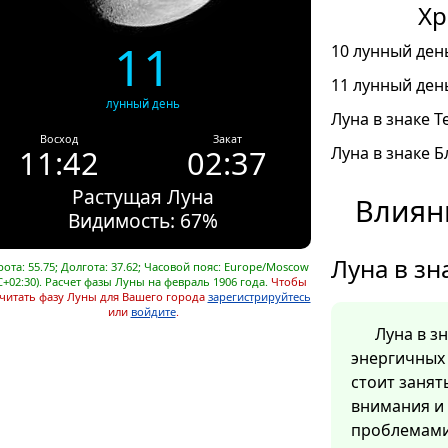
Хр
11
10 лунный день
11 лунный день
лунный день
Луна в знаке Т
Восход
Закат
11:42
02:37
Луна в знаке Б
Растущая Луна
Влиян
Видимость: 67%
Луна в зн
ота: 55.75; Долгота: 37.62; Часовой пояс: Europe/Moscow
C+02:30). Расчет фазы Луны на февраль 1906 года.
Чтобы
читать фазу Луны для Вашего города
зарегистрируйтесь
или
войдите
.
Луна в з
энергичных 
стоит заня
внимания и
проблемами