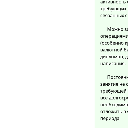
активность 
требующих 
связанных 
Можно з
операциями
(особенно 
валютной б
дипломов, д
написания.
Постоянн
занятие не 
требующей 
все долгоср
необходимо 
отложить в 
периода.