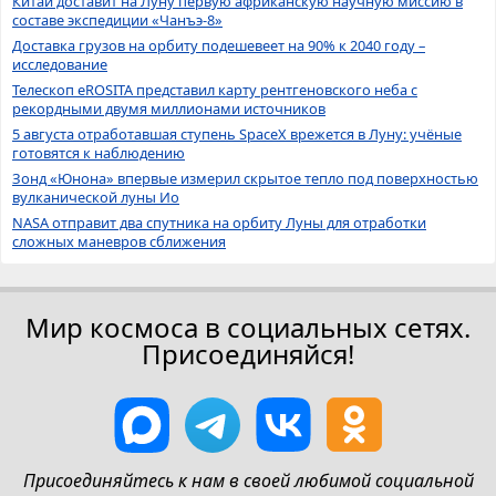
Китай доставит на Луну первую африканскую научную миссию в
составе экспедиции «Чанъэ-8»
Доставка грузов на орбиту подешевеет на 90% к 2040 году –
исследование
Телескоп eROSITA представил карту рентгеновского неба с
рекордными двумя миллионами источников
5 августа отработавшая ступень SpaceX врежется в Луну: учёные
готовятся к наблюдению
Зонд «Юнона» впервые измерил скрытое тепло под поверхностью
вулканической луны Ио
NASA отправит два спутника на орбиту Луны для отработки
сложных маневров сближения
Мир космоса в социальных сетях.
Присоединяйся!
Присоединяйтесь к нам в своей любимой социальной