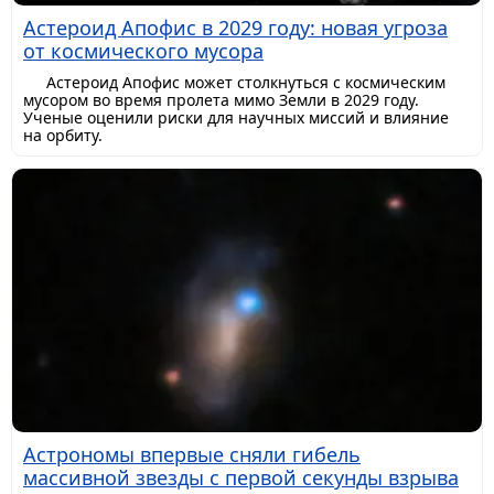
Астероид Апофис в 2029 году: новая угроза
от космического мусора
Астероид Апофис может столкнуться с космическим
мусором во время пролета мимо Земли в 2029 году.
Ученые оценили риски для научных миссий и влияние
на орбиту.
Астрономы впервые сняли гибель
массивной звезды с первой секунды взрыва