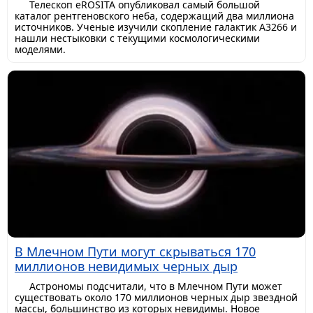
Телескоп eROSITA опубликовал самый большой
каталог рентгеновского неба, содержащий два миллиона
источников. Ученые изучили скопление галактик A3266 и
нашли нестыковки с текущими космологическими
моделями.
В Млечном Пути могут скрываться 170
миллионов невидимых черных дыр
Астрономы подсчитали, что в Млечном Пути может
существовать около 170 миллионов черных дыр звездной
массы, большинство из которых невидимы. Новое