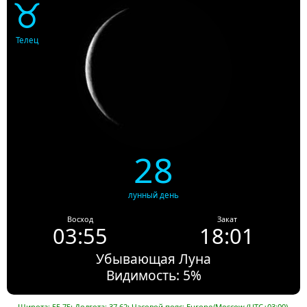
♉
Телец
28
лунный день
Восход
Закат
03:55
18:01
Убывающая Луна
Видимость: 5%
Широта: 55.75; Долгота: 37.62; Часовой пояс: Europe/Moscow (UTC+03:00).