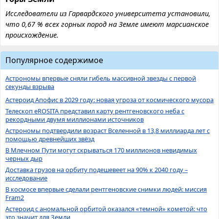
Исследователи из Гарвардского университета установили,
что 0,67 % всех горных пород на Земле имеют марсианское
происхождение.
Популярное содержимое
Астрономы впервые сняли гибель массивной звезды с первой
секунды взрыва
Астероид Апофис в 2029 году: новая угроза от космического мусора
Телескоп eROSITA представил карту рентгеновского неба с
рекордными двумя миллионами источников
Астрономы подтвердили возраст Вселенной в 13,8 миллиарда лет с
помощью древнейших звёзд
В Млечном Пути могут скрываться 170 миллионов невидимых
черных дыр
Доставка грузов на орбиту подешевеет на 90% к 2040 году –
исследование
В космосе впервые сделали рентгеновские снимки людей: миссия
Fram2
Астероид с аномальной орбитой оказался «темной» кометой: что
это значит для Земли