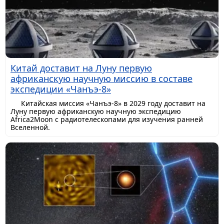
Китай доставит на Луну первую
африканскую научную миссию в составе
экспедиции «Чанъэ-8»
Китайская миссия «Чанъэ-8» в 2029 году доставит на
Луну первую африканскую научную экспедицию
Africa2Moon с радиотелескопами для изучения ранней
Вселенной.