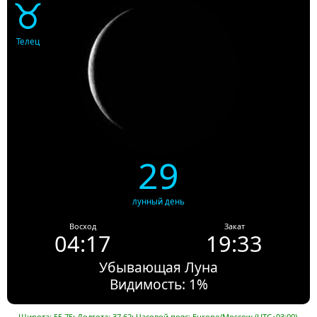
♉
Телец
29
лунный день
Восход
Закат
04:17
19:33
Убывающая Луна
Видимость: 1%
Широта: 55.75; Долгота: 37.62; Часовой пояс: Europe/Moscow (UTC+03:00).