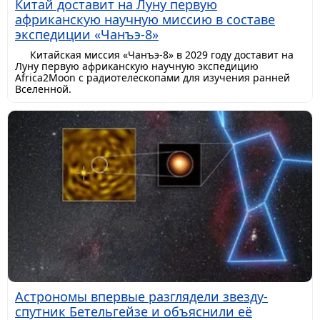
Китай доставит на Луну первую
африканскую научную миссию в составе
экспедиции «Чанъэ-8»
Китайская миссия «Чанъэ-8» в 2029 году доставит на
Луну первую африканскую научную экспедицию
Africa2Moon с радиотелескопами для изучения ранней
Вселенной.
Астрономы впервые разглядели звезду-
спутник Бетельгейзе и объяснили её