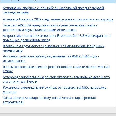
Астрономы впервые сняли гибель массивной звезды с первой
секунды взрыва
Астероид Апофис в 2029 году: новая угроза от космического мусора
Телескоп eROSITA представил карту рентгеновского неба с
рекордными двумя миллионами источников
Астрономы подтвердили возраст Вселенной в 13,8 миллиарда лет с
помощью древнейших звёзд
В Млечном Пути могут скрываться 170 миллионов невидимых
черных дыр
Доставка грузов на орбиту подешевеет на 90% к 2040 году –
исследование
В космосе впервые сделали рентгеновские снимки людей: миссия
Fram2
Астероид с аномальной орбитой оказался «темной» кометой: что
это значит для Земли
Российско-американский экипаж отправился на МКС на восемь
месяцев
Тайна звезды Акамар: почему она исчезла с карт древних
астрономов?