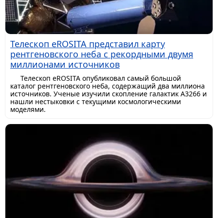
Телескоп eROSITA представил карту
рентгеновского неба с рекордными двумя
миллионами источников
Телескоп eROSITA опубликовал самый большой
каталог рентгеновского неба, содержащий два миллиона
источников. Ученые изучили скопление галактик A3266 и
нашли нестыковки с текущими космологическими
моделями.