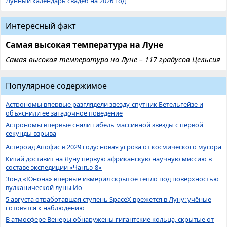
Лунный календарь свадеб на 2026 год
Интересный факт
Самая высокая температура на Луне
Самая высокая температура на Луне – 117 градусов Цельсия
Популярное содержимое
Астрономы впервые разглядели звезду-спутник Бетельгейзе и
объяснили её загадочное поведение
Астрономы впервые сняли гибель массивной звезды с первой
секунды взрыва
Астероид Апофис в 2029 году: новая угроза от космического мусора
Китай доставит на Луну первую африканскую научную миссию в
составе экспедиции «Чанъэ-8»
Зонд «Юнона» впервые измерил скрытое тепло под поверхностью
вулканической луны Ио
5 августа отработавшая ступень SpaceX врежется в Луну: учёные
готовятся к наблюдению
В атмосфере Венеры обнаружены гигантские кольца, скрытые от