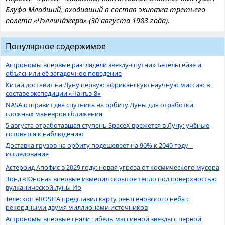
Блуфо Младший, входивший в состав экипажа третьего
полета «Чэллинджера» (30 августа 1983 года).
Популярное содержимое
Астрономы впервые разглядели звезду-спутник Бетельгейзе и
объяснили её загадочное поведение
Китай доставит на Луну первую африканскую научную миссию в
составе экспедиции «Чанъэ-8»
NASA отправит два спутника на орбиту Луны для отработки
сложных маневров сближения
5 августа отработавшая ступень SpaceX врежется в Луну: учёные
готовятся к наблюдению
Доставка грузов на орбиту подешевеет на 90% к 2040 году –
исследование
Астероид Апофис в 2029 году: новая угроза от космического мусора
Зонд «Юнона» впервые измерил скрытое тепло под поверхностью
вулканической луны Ио
Телескоп eROSITA представил карту рентгеновского неба с
рекордными двумя миллионами источников
Астрономы впервые сняли гибель массивной звезды с первой