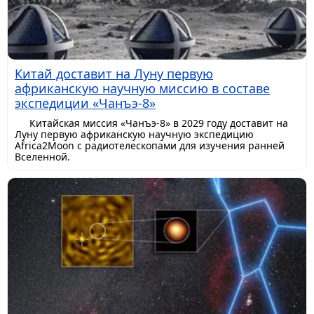
Китай доставит на Луну первую
африканскую научную миссию в составе
экспедиции «Чанъэ-8»
Китайская миссия «Чанъэ-8» в 2029 году доставит на
Луну первую африканскую научную экспедицию
Africa2Moon с радиотелескопами для изучения ранней
Вселенной.