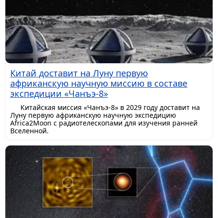
Китай доставит на Луну первую
африканскую научную миссию в составе
экспедиции «Чанъэ-8»
Китайская миссия «Чанъэ-8» в 2029 году доставит на
Луну первую африканскую научную экспедицию
Africa2Moon с радиотелескопами для изучения ранней
Вселенной.