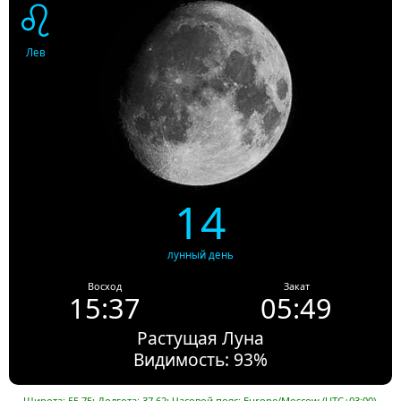
♌
Лев
14
лунный день
Восход
Закат
15:37
05:49
Растущая Луна
Видимость: 93%
Широта: 55.75; Долгота: 37.62; Часовой пояс: Europe/Moscow (UTC+03:00).