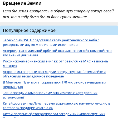
Вращение Земли
Если бы Земля вращалась в обратную сторону вокруг своей
оси, то в году было бы на двое суток меньше.
Популярное содержимое
Телескоп eROSITA представил карту рентгеновского неба с
рекордными двумя миллионами источников
Астероид с аномальной орбитой оказался «темной» кометой: что
это значит для Земли
Российско-американский экипаж отправился на МКС на восемь
месяцев
Астрономы впервые разглядели звезду-спутник Бетельгейзе и
объяснили её загадочное поведение
В Млечном Пути могут скрываться 170 миллионов невидимых
черных дыр
Тайна звезды Акамар: почему она исчезла с карт древних
астрономов?
Китай доставит на Луну первую африканскую научную миссию в
составе экспедиции «Чанъэ-8»
Китай впервые сфотографировал загадочный «квазиспутник»