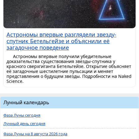
Астрономы впервые разглядели звезду-
спутник Бетельгейзе и объяснили её
загадочное поведение
Астрономы впервые получили убедительные
доказательства существования звезды-спутника у
красного сверхгиганта Бетельгейзе. Открытие объясняет
её загадочные шестилетние пульсации и меняет
представления о будущем звезды. Подробности на Naked
Science.
Лунный календарь
Фаза Луны сегодня
Лунный день сегодня
Фаза Луны на 8 августа 2026 года