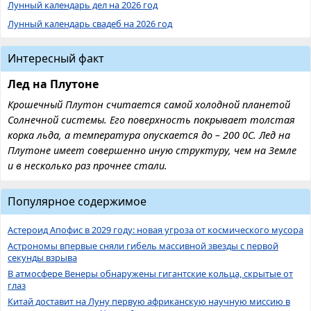
Лунный календарь дел на 2026 год
Лунный календарь свадеб на 2026 год
Интересный факт
Лед на Плутоне
Крошечный Плутон считается самой холодной планетой
Солнечной системы. Его поверхность покрывает толстая
корка льда, а температура опускается до – 200 0С. Лед на
Плутоне имеет совершенно иную структуру, чем на Земле
и в несколько раз прочнее стали.
Популярное содержимое
Астероид Апофис в 2029 году: новая угроза от космического мусора
Астрономы впервые сняли гибель массивной звезды с первой
секунды взрыва
В атмосфере Венеры обнаружены гигантские кольца, скрытые от
глаз
Китай доставит на Луну первую африканскую научную миссию в