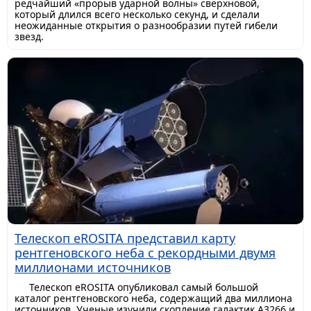
редчайший «прорыв ударной волны» сверхновой,
который длился всего несколько секунд, и сделали
неожиданные открытия о разнообразии путей гибели
звезд.
Телескоп eROSITA представил карту
рентгеновского неба с рекордными двумя
миллионами источников
Телескоп eROSITA опубликовал самый большой
каталог рентгеновского неба, содержащий два миллиона
источников. Ученые изучили скопление галактик A3266 и