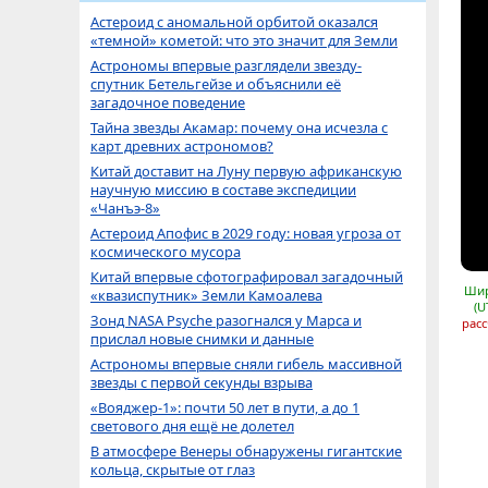
Астероид с аномальной орбитой оказался
«темной» кометой: что это значит для Земли
Астрономы впервые разглядели звезду-
спутник Бетельгейзе и объяснили её
загадочное поведение
Тайна звезды Акамар: почему она исчезла с
карт древних астрономов?
Китай доставит на Луну первую африканскую
научную миссию в составе экспедиции
«Чанъэ-8»
Астероид Апофис в 2029 году: новая угроза от
космического мусора
Китай впервые сфотографировал загадочный
Шир
«квазиспутник» Земли Камоалева
(U
Зонд NASA Psyche разогнался у Марса и
расс
прислал новые снимки и данные
Астрономы впервые сняли гибель массивной
звезды с первой секунды взрыва
«Вояджер-1»: почти 50 лет в пути, а до 1
светового дня ещё не долетел
В атмосфере Венеры обнаружены гигантские
кольца, скрытые от глаз