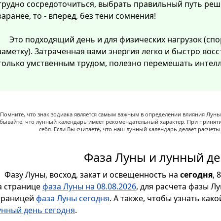
трудно сосредоточиться, выбрать правильный путь реш
заранее, то - вперед, без тени сомнения!
Это подходящий день и для физических нагрузок (спо
заметку). Затраченная вами энергия легко и быстро восст
только умственным трудом, полезно перемешать интелл
Помните, что знак зодиака является самым важным в определении влияния Луны,
абывайте, что лунный календарь имеет рекомендательный характер. При принят
себя. Если Вы считаете, что наш лунный календарь делает расчет
Фаза Луны и лунный де
Фазу Луны, восход, закат и освещенность на
сегодня
, 
а странице
фаза Луны на 08.08.2026
, для расчета фазы Л
траницей
фаза Луны сегодня
. А также, чтобы узнать как
унный день сегодня
.