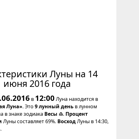
ктеристики Луны на 14
июня 2016 года
.06.2016
12:00
в
Луна находится в
ая Луна»
. Это
9 лунный день
в лунном
на в знаке зодиака
Весы ♎
.
Процент
и
Луны составляет 69%.
Восход
Луны в 14:30,
.