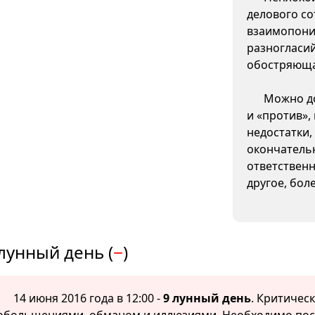
делового со
взаимопони
разногласи
обостряюща
Можно до
и «против»,
недостатки,
окончатель
ответственн
другое, бол
лунный день (
−
)
14 июня 2016 года в 12:00 -
9 лунный день
. Критичес