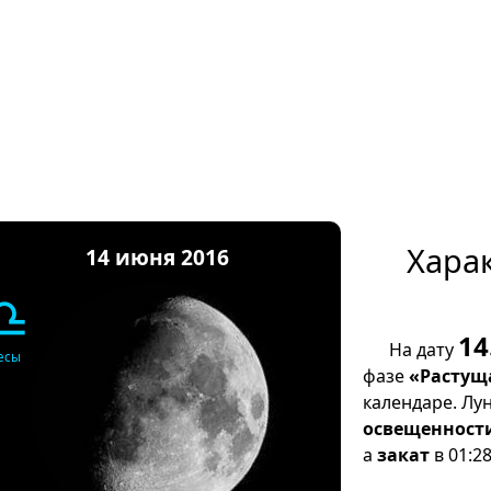
Хара
14 июня 2016
♎
14
На дату
есы
фазе
«Растущ
календаре. Лу
освещенност
а
закат
в 01:28