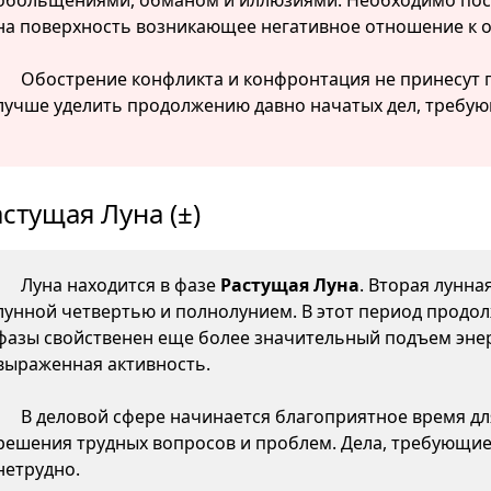
обольщениями, обманом и иллюзиями. Необходимо пост
на поверхность возникающее негативное отношение к
Обострение конфликта и конфронтация не принесут 
лучше уделить продолжению давно начатых дел, требую
стущая Луна (±)
Луна находится в фазе
Растущая Луна
. Вторая лунна
лунной четвертью и полнолунием. В этот период продол
фазы свойственен еще более значительный подъем энер
выраженная активность.
В деловой сфере начинается благоприятное время д
решения трудных вопросов и проблем. Дела, требующие
нетрудно.