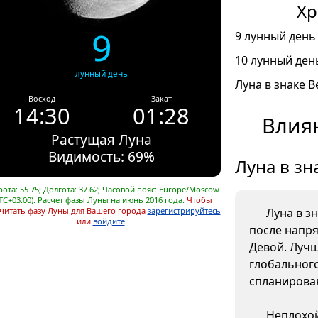
Хр
9
9 лунный день 
10 лунный день
лунный день
Луна в знаке В
Восход
Закат
14:30
01:28
Влиян
Растущая Луна
Видимость: 69%
Луна в зн
ота: 55.75; Долгота: 37.62; Часовой пояс: Europe/Moscow
TC+03:00). Расчет фазы Луны на июнь 2016 года.
Чтобы
читать фазу Луны для Вашего города
зарегистрируйтесь
Луна в з
или
войдите
.
после напр
Девой. Лучш
глобального
спланирова
Неплохой