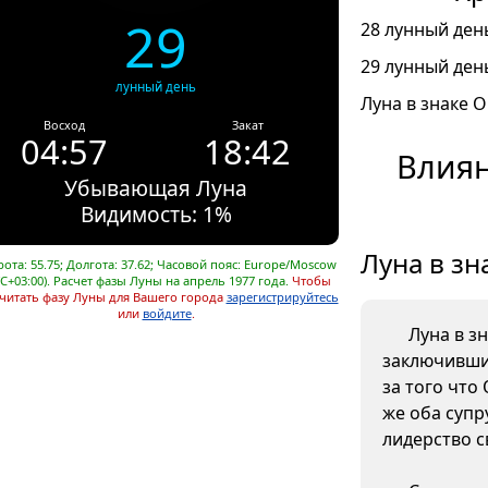
29
28 лунный день
29 лунный день
лунный день
Луна в знаке О
Восход
Закат
04:57
18:42
Влиян
Убывающая Луна
Видимость: 1%
Луна в зн
ота: 55.75; Долгота: 37.62; Часовой пояс: Europe/Moscow
C+03:00). Расчет фазы Луны на апрель 1977 года.
Чтобы
читать фазу Луны для Вашего города
зарегистрируйтесь
или
войдите
.
Луна в з
заключивших
за того что 
же оба супр
лидерство с