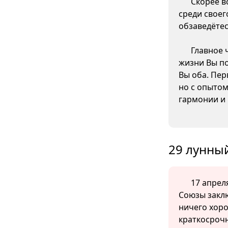
Скорее в
среди своег
обзаведётес
Главное 
жизни Вы по
Вы оба. Пер
но с опыто
гармонии и
29 лунный
17 апреля
Союзы закл
ничего хоро
краткосроч