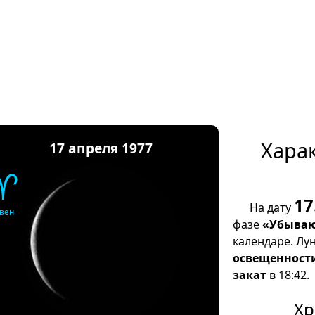
Хара
17 апреля 1977
♈
17
На дату
вен
фазе
«Убываю
календаре. Лу
освещенност
закат
в 18:42.
Хр