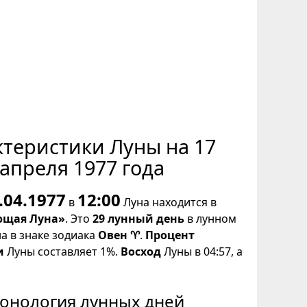
ктеристики Луны на 17
апреля 1977 года
.04.1977
12:00
в
Луна находится в
щая Луна»
. Это
29 лунный день
в лунном
на в знаке зодиака
Овен ♈
.
Процент
и
Луны составляет 1%.
Восход
Луны в 04:57, а
онология лунных дней