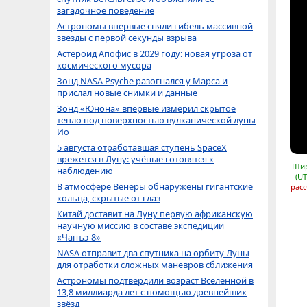
загадочное поведение
Астрономы впервые сняли гибель массивной
звезды с первой секунды взрыва
Астероид Апофис в 2029 году: новая угроза от
космического мусора
Зонд NASA Psyche разогнался у Марса и
прислал новые снимки и данные
Зонд «Юнона» впервые измерил скрытое
тепло под поверхностью вулканической луны
Ио
5 августа отработавшая ступень SpaceX
врежется в Луну: учёные готовятся к
Шир
наблюдению
(UT
В атмосфере Венеры обнаружены гигантские
расс
кольца, скрытые от глаз
Китай доставит на Луну первую африканскую
научную миссию в составе экспедиции
«Чанъэ-8»
NASA отправит два спутника на орбиту Луны
для отработки сложных маневров сближения
Астрономы подтвердили возраст Вселенной в
13,8 миллиарда лет с помощью древнейших
звёзд