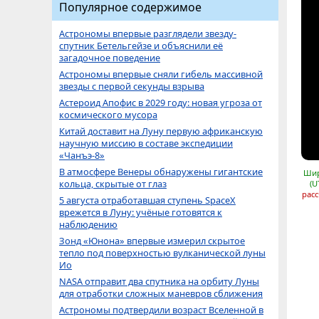
Популярное содержимое
Астрономы впервые разглядели звезду-
спутник Бетельгейзе и объяснили её
загадочное поведение
Астрономы впервые сняли гибель массивной
звезды с первой секунды взрыва
Астероид Апофис в 2029 году: новая угроза от
космического мусора
Китай доставит на Луну первую африканскую
научную миссию в составе экспедиции
«Чанъэ-8»
В атмосфере Венеры обнаружены гигантские
Шир
кольца, скрытые от глаз
(U
расс
5 августа отработавшая ступень SpaceX
врежется в Луну: учёные готовятся к
наблюдению
Зонд «Юнона» впервые измерил скрытое
тепло под поверхностью вулканической луны
Ио
NASA отправит два спутника на орбиту Луны
для отработки сложных маневров сближения
Астрономы подтвердили возраст Вселенной в