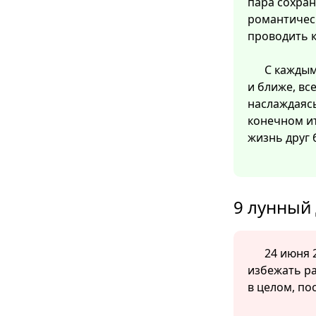
пара сохран
романтичес
проводить 
С каждым
и ближе, вс
наслаждаяс
конечном ит
жизнь друг 
9 лунный 
24 июня 2
избежать ра
в целом, по