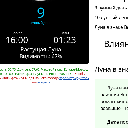
9
9 лунный день 
10 лунный день
лунный день
Луна в знаке В
Восход
Закат
16:00
01:23
Влиян
Растущая Луна
Видимость: 67%
Луна в зн
ота: 55.75; Долгота: 37.62; Часовой пояс: Europe/Moscow
TC+04:00). Расчет фазы Луны на июнь 2007 года.
Чтобы
читать фазу Луны для Вашего города
зарегистрируйтесь
или
войдите
.
Луна в з
влияния Ве
романтично
возвышенно
Даже пос