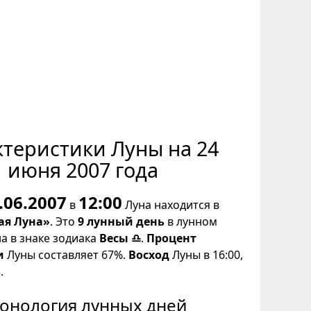
ктеристики Луны на 24
июня 2007 года
.06.2007
12:00
в
Луна находится в
ая Луна»
. Это
9 лунный день
в лунном
на в знаке зодиака
Весы ♎
.
Процент
и
Луны составляет 67%.
Восход
Луны в 16:00,
.
онология лунных дней