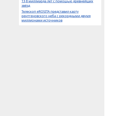
13,8 миллиарда лет с помощью древнейших
звёзд
Телескоп eROSITA представил карту
рентгеновского неба с рекордными двумя
миллионами источников