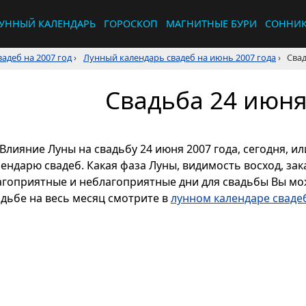
УННЫЙ КАЛЕНДАРЬ
ГОРОСКОП
МАГНИТНЫЕ БУРИ
СОННИ
адеб на 2007 год
›
Лунный календарь свадеб на июнь 2007 года
›
Свад
Свадьба 24 июня
Влияние Луны на свадьбу 24 июня 2007 года, сегодня, и
ендарю свадеб. Какая фаза Луны, видимость восход, зака
агоприятные и неблагоприятные дни для свадьбы Вы мож
адьбе на весь месяц смотрите в
лунном календаре свадеб