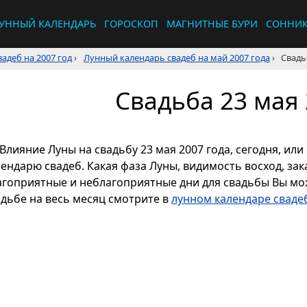
УННЫЙ КАЛЕНДАРЬ
ГОРОСКОП
МАГНИТНЫЕ БУРИ
СОННИ
адеб на 2007 год
›
Лунный календарь свадеб на май 2007 года
›
Свадь
Свадьба 23 мая 
Влияние Луны на свадьбу 23 мая 2007 года, сегодня, ил
ендарю свадеб. Какая фаза Луны, видимость восход, зака
агоприятные и неблагоприятные дни для свадьбы Вы мож
адьбе на весь месяц смотрите в
лунном календаре свадеб