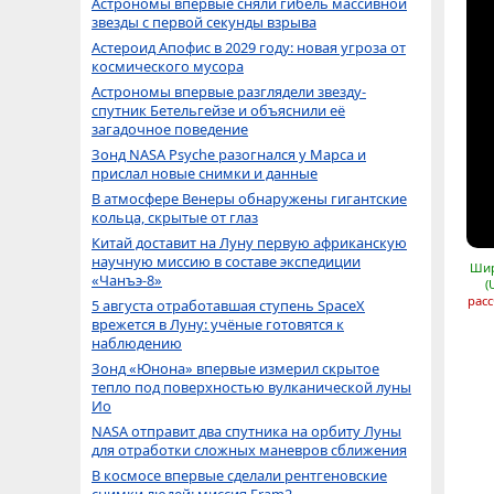
Астрономы впервые сняли гибель массивной
звезды с первой секунды взрыва
Астероид Апофис в 2029 году: новая угроза от
космического мусора
Астрономы впервые разглядели звезду-
спутник Бетельгейзе и объяснили её
загадочное поведение
Зонд NASA Psyche разогнался у Марса и
прислал новые снимки и данные
В атмосфере Венеры обнаружены гигантские
кольца, скрытые от глаз
Китай доставит на Луну первую африканскую
научную миссию в составе экспедиции
Шир
«Чанъэ-8»
(
расс
5 августа отработавшая ступень SpaceX
врежется в Луну: учёные готовятся к
наблюдению
Зонд «Юнона» впервые измерил скрытое
тепло под поверхностью вулканической луны
Ио
NASA отправит два спутника на орбиту Луны
для отработки сложных маневров сближения
В космосе впервые сделали рентгеновские