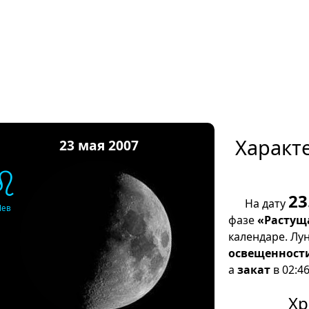
Характ
23 мая 2007
♌
23
На дату
Лев
фазе
«Растущ
календаре. Лу
освещенност
а
закат
в 02:46
Хр