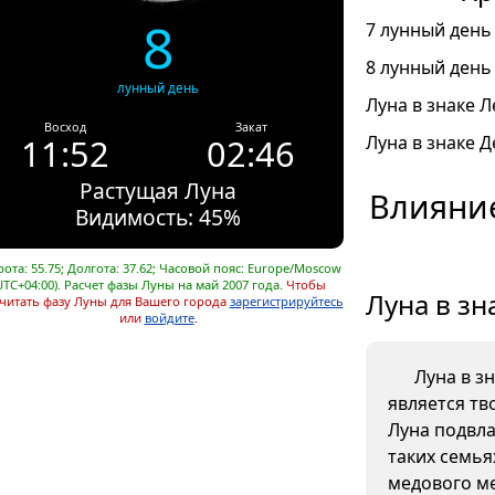
8
7 лунный день 
8 лунный день 
лунный день
Луна в знаке Л
Восход
Закат
11:52
02:46
Луна в знаке Д
Растущая Луна
Влияние
Видимость: 45%
ота: 55.75; Долгота: 37.62; Часовой пояс: Europe/Moscow
UTC+04:00). Расчет фазы Луны на май 2007 года.
Чтобы
Луна в зн
читать фазу Луны для Вашего города
зарегистрируйтесь
или
войдите
.
Луна в з
является тв
Луна подвла
таких семья
медового ме