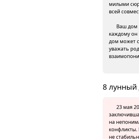
милыми сюр
всей совмес
Ваш дом 
каждому он 
дом может с
уважать род
взаимопони
8 лунный 
23 мая 20
заключившая
на непоним
конфликты.
не стабильн