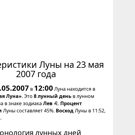
еристики Луны на 23 мая
2007 года
.05.2007
12:00
в
Луна находится в
ая Луна»
. Это
8 лунный день
в лунном
на в знаке зодиака
Лев ♌
.
Процент
и
Луны составляет 45%.
Восход
Луны в 11:52,
.
онология лунных дней