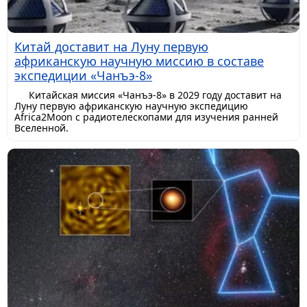
Китай доставит на Луну первую
африканскую научную миссию в составе
экспедиции «Чанъэ-8»
Китайская миссия «Чанъэ-8» в 2029 году доставит на
Луну первую африканскую научную экспедицию
Africa2Moon с радиотелескопами для изучения ранней
Вселенной.