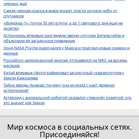
черных дыр
Самая чёрная краска в мире может спасти ночное небо от
спутников
«Вояджер-1»: почти 50 лет в пути, а до 1 светового дня ещё не
долетел
Астрономы впервые разглядели звезду-спутник Бетельгейзе и
объяснили её загадочное поведение
Зонд NASA Psyche разогнался у Марса и прислал новые снимки и
данные
Российско-американский экипаж отправился на МКС на восемь
месяцев
Китай впервые сфотографировал загадочный «квазиспутник»
Земли Камоалева
Тайна звезды Акамар: почему она исчезла с карт древних
астрономов?
Астероид с аномальной орбитой оказался «темной» кометой: что
это значит для Земли
Мир космоса в социальных сетях.
Присоединяйся!