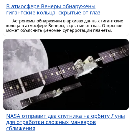
В атмосфере Венеры обнаружены
гигантские кольца, скрытые от глаз
Астрономы обнаружили в архивах данных гигантские
кольца в атмосфере Венеры, скрытые от глаз. Открытие
может объяснить феномен суперротации планеты.
NASA отправит два спутника на орбиту Луны
для отработки сложных маневров
сближения