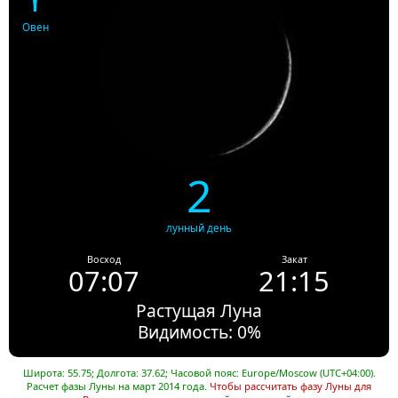
Овен
2
лунный день
Восход
Закат
07:07
21:15
Растущая Луна
Видимость: 0%
Широта: 55.75; Долгота: 37.62; Часовой пояс: Europe/Moscow (UTC+04:00).
Расчет фазы Луны на март 2014 года.
Чтобы рассчитать фазу Луны для